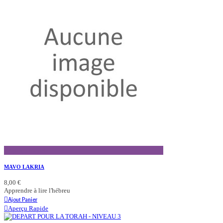
Aperçu Rapide
MAVO LAKRIA
8,00 €
Apprendre à lire l'hébreu
Ajout Panier
Aperçu Rapide