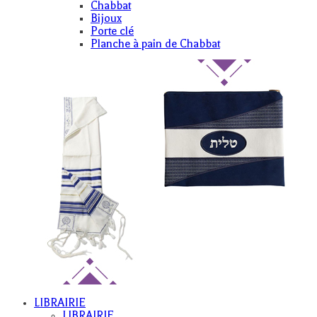
Chabbat
Bijoux
Porte clé
Planche à pain de Chabbat
LIBRAIRIE
LIBRAIRIE