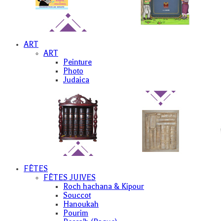
ART
ART
Peinture
Photo
Judaica
FÊTES
FÊTES JUIVES
Roch hachana & Kipour
Souccot
Hanoukah
Pourim