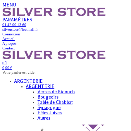
MENU
PARAMÈTRES
01 42 00 13 60
silverstore@hotmail.fr
Connexion
Accueil
A propos
Contact
0
0,00 €
Votre panier est vide.
ARGENTERIE
ARGENTERIE
Verres de Kidouch
Bougeoirs
Table de Chabbat
Synagogue
Fêtes Juives
Autres