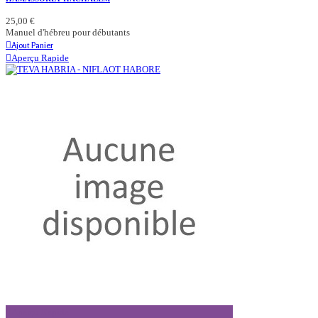
25,00 €
Manuel d'hébreu pour débutants
Ajout Panier
Aperçu Rapide
Aperçu Rapide