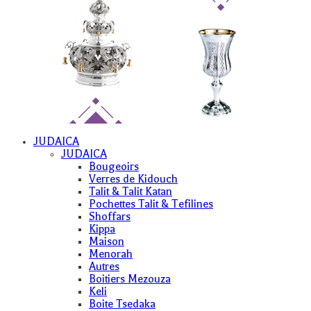
JUDAICA
JUDAICA
Bougeoirs
Verres de Kidouch
Talit & Talit Katan
Pochettes Talit & Tefilines
Shoffars
Kippa
Maison
Menorah
Autres
Boitiers Mezouza
Keli
Boite Tsedaka