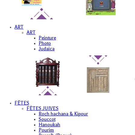
ART
ART
Peinture
Photo
Judaica
FÊTES
FÊTES JUIVES
Roch hachana & Kipour
Souccot
Hanoukah
Pourim