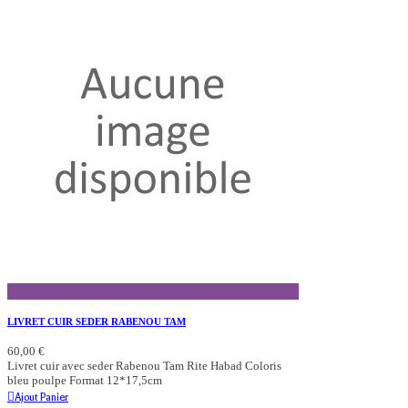
Aperçu Rapide
LIVRET CUIR SEDER RABENOU TAM
60,00 €
Livret cuir avec seder Rabenou Tam Rite Habad Coloris
bleu poulpe Format 12*17,5cm
Ajout Panier