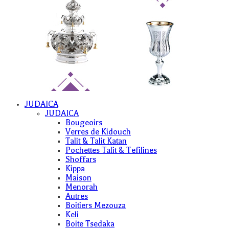
JUDAICA
JUDAICA
Bougeoirs
Verres de Kidouch
Talit & Talit Katan
Pochettes Talit & Tefilines
Shoffars
Kippa
Maison
Menorah
Autres
Boitiers Mezouza
Keli
Boite Tsedaka