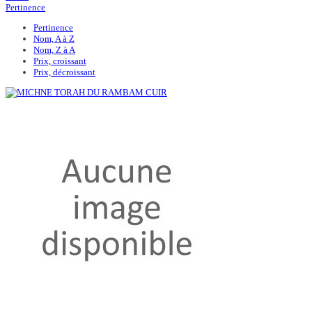
Pertinence
Pertinence
Nom, A à Z
Nom, Z à A
Prix, croissant
Prix, décroissant