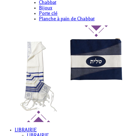
Chabbat
Bijoux
Porte clé
Planche à pain de Chabbat
LIBRAIRIE
LIBRAIRIE