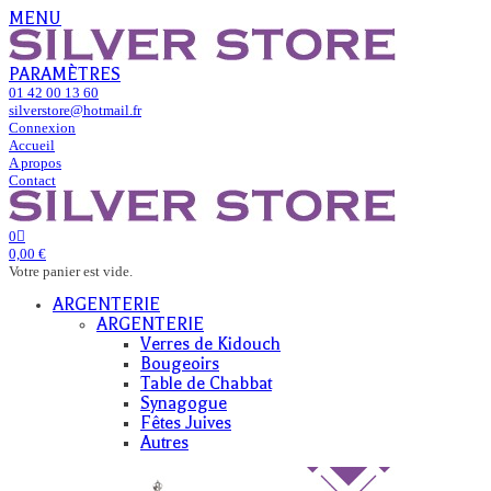
MENU
PARAMÈTRES
01 42 00 13 60
silverstore@hotmail.fr
Connexion
Accueil
A propos
Contact
0
0,00 €
Votre panier est vide.
ARGENTERIE
ARGENTERIE
Verres de Kidouch
Bougeoirs
Table de Chabbat
Synagogue
Fêtes Juives
Autres