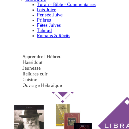
Torah - Bible - Commentaires
Lois Juive
Pensée Juive
Prières
Fêtes Juives
Talmud
Romans & Récits
Apprendre l’Hébreu
Hassidout
Jeunesse
Reliures cuir
Cuisine
Ouvrage Hébraïque