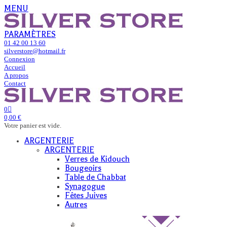
MENU
PARAMÈTRES
01 42 00 13 60
silverstore@hotmail.fr
Connexion
Accueil
A propos
Contact
0
0,00 €
Votre panier est vide.
ARGENTERIE
ARGENTERIE
Verres de Kidouch
Bougeoirs
Table de Chabbat
Synagogue
Fêtes Juives
Autres