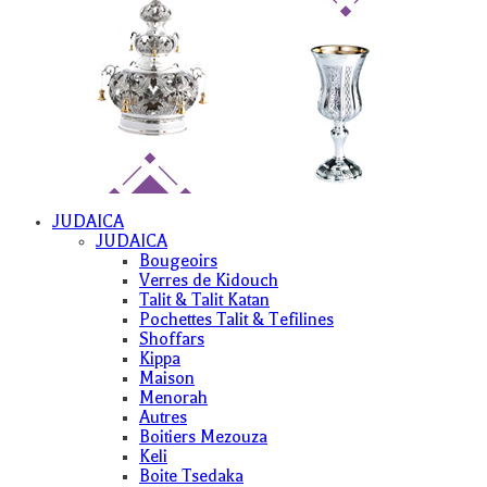
JUDAICA
JUDAICA
Bougeoirs
Verres de Kidouch
Talit & Talit Katan
Pochettes Talit & Tefilines
Shoffars
Kippa
Maison
Menorah
Autres
Boitiers Mezouza
Keli
Boite Tsedaka