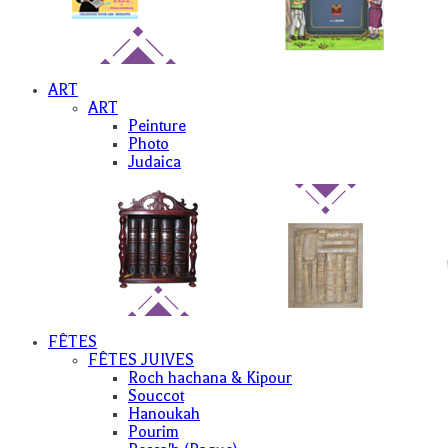
ART
ART
Peinture
Photo
Judaica
FÊTES
FÊTES JUIVES
Roch hachana & Kipour
Souccot
Hanoukah
Pourim