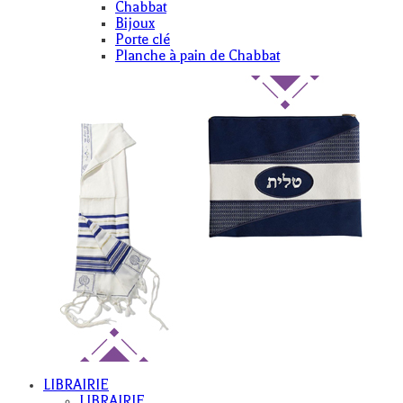
Chabbat
Bijoux
Porte clé
Planche à pain de Chabbat
LIBRAIRIE
LIBRAIRIE