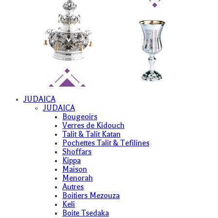
JUDAICA
JUDAICA
Bougeoirs
Verres de Kidouch
Talit & Talit Katan
Pochettes Talit & Tefilines
Shoffars
Kippa
Maison
Menorah
Autres
Boitiers Mezouza
Keli
Boite Tsedaka