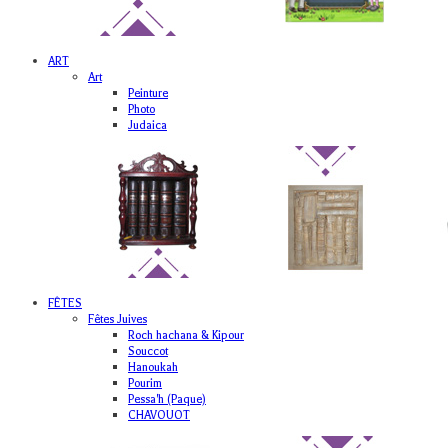
ART
Art
Peinture
Photo
Judaica
FÊTES
Fêtes Juives
Roch hachana & Kipour
Souccot
Hanoukah
Pourim
Pessa'h (Paque)
CHAVOUOT