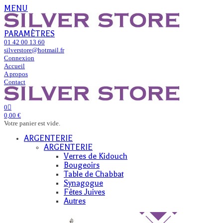
MENU
PARAMÈTRES
01 42 00 13 60
silverstore@hotmail.fr
Connexion
Accueil
A propos
Contact
0
0,00 €
Votre panier est vide.
ARGENTERIE
ARGENTERIE
Verres de Kidouch
Bougeoirs
Table de Chabbat
Synagogue
Fêtes Juives
Autres