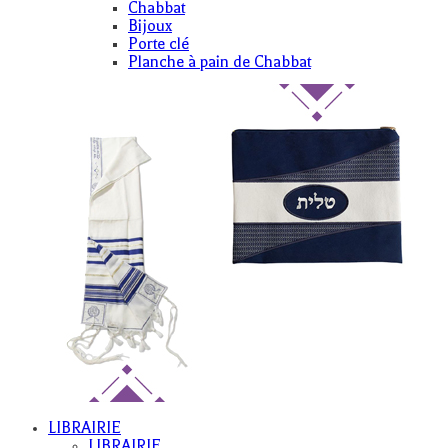
Chabbat
Bijoux
Porte clé
Planche à pain de Chabbat
LIBRAIRIE
LIBRAIRIE