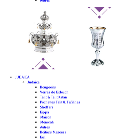
Autres
JUDAICA
Judaica
Bougeoirs
Verres de Kidouch
Talit & Talit Katan
Pochettes Talit & Tefilines
Shoffars
Kippa
Maison
Menorah
Autres
Boitiers Mezouza
Keli