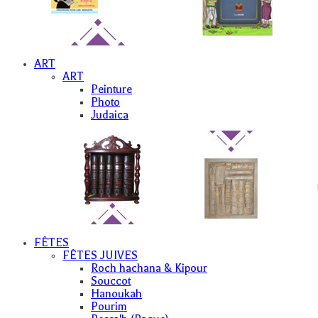
ART
ART
Peinture
Photo
Judaica
FÊTES
FÊTES JUIVES
Roch hachana & Kipour
Souccot
Hanoukah
Pourim