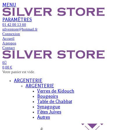
MENU
PARAMÈTRES
01 42 00 13 60
silverstore@hotmail.fr
Connexion
Accueil
A propos
Contact
0
0,00 €
Votre panier est vide.
ARGENTERIE
ARGENTERIE
Verres de Kidouch
Bougeoirs
Table de Chabbat
Synagogue
Fêtes Juives
Autres