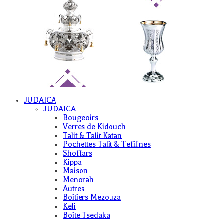
JUDAICA
JUDAICA
Bougeoirs
Verres de Kidouch
Talit & Talit Katan
Pochettes Talit & Tefilines
Shoffars
Kippa
Maison
Menorah
Autres
Boitiers Mezouza
Keli
Boite Tsedaka