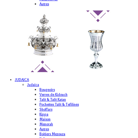
Autres
JUDAICA
Judaica
Bougeoirs
Verres de Kidouch
Talit & Talit Katan
Pochettes Talit & Tefilines
Shoffars
Kippa
Maison
Menorah
Autres
Boitiers Mezouza