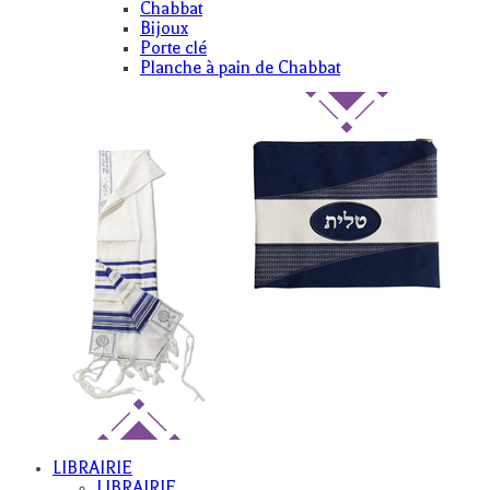
Chabbat
Bijoux
Porte clé
Planche à pain de Chabbat
LIBRAIRIE
LIBRAIRIE