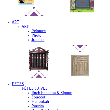
ART
ART
Peinture
Photo
Judaica
FÊTES
FÊTES JUIVES
Roch hachana & Kipour
Souccot
Hanoukah
Pourim