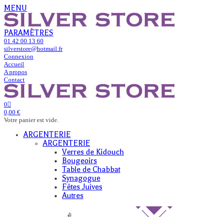
MENU
PARAMÈTRES
01 42 00 13 60
silverstore@hotmail.fr
Connexion
Accueil
A propos
Contact
0
0,00 €
Votre panier est vide.
ARGENTERIE
ARGENTERIE
Verres de Kidouch
Bougeoirs
Table de Chabbat
Synagogue
Fêtes Juives
Autres