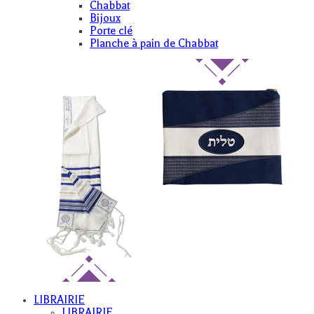
Chabbat
Bijoux
Porte clé
Planche à pain de Chabbat
LIBRAIRIE
LIBRAIRIE