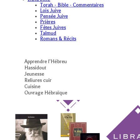
Torah - Bible - Commentaires
Lois Juive
Pensée Juive
Prières
Fêtes Juives
Talmud
Romans & Récits
Apprendre l’Hébreu
Hassidout
Jeunesse
Reliures cuir
Cuisine
Ouvrage Hébraïque