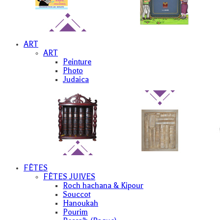
ART
ART
Peinture
Photo
Judaica
FÊTES
FÊTES JUIVES
Roch hachana & Kipour
Souccot
Hanoukah
Pourim