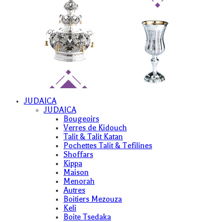
JUDAICA
JUDAICA
Bougeoirs
Verres de Kidouch
Talit & Talit Katan
Pochettes Talit & Tefilines
Shoffars
Kippa
Maison
Menorah
Autres
Boitiers Mezouza
Keli
Boite Tsedaka