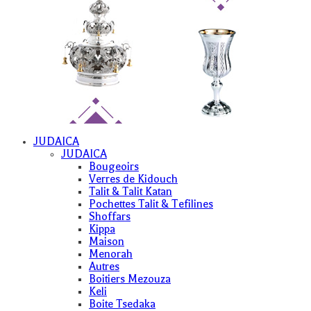
JUDAICA
JUDAICA
Bougeoirs
Verres de Kidouch
Talit & Talit Katan
Pochettes Talit & Tefilines
Shoffars
Kippa
Maison
Menorah
Autres
Boitiers Mezouza
Keli
Boite Tsedaka