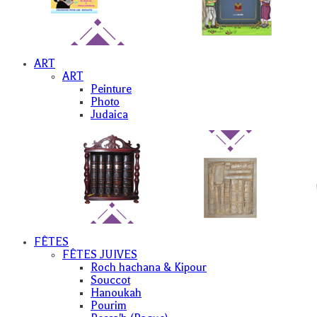
ART
ART
Peinture
Photo
Judaica
FÊTES
FÊTES JUIVES
Roch hachana & Kipour
Souccot
Hanoukah
Pourim