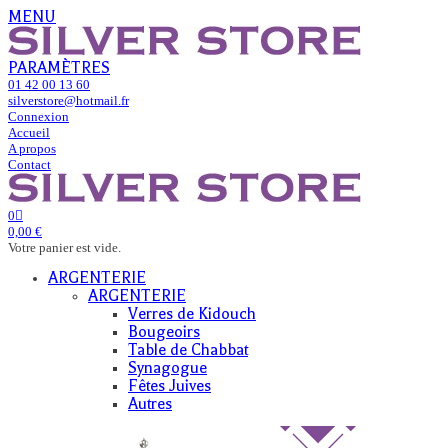
MENU
PARAMÈTRES
01 42 00 13 60
silverstore@hotmail.fr
Connexion
Accueil
A propos
Contact
0
0,00 €
Votre panier est vide.
ARGENTERIE
ARGENTERIE
Verres de Kidouch
Bougeoirs
Table de Chabbat
Synagogue
Fêtes Juives
Autres