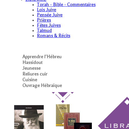
Torah - Bible - Commentaires
Lois Juive
Pensée Juive
Prières
Fêtes Juives
Talmud
Romans & Récits
Apprendre l’Hébreu
Hassidout
Jeunesse
Reliures cuir
Cuisine
Ouvrage Hébraïque