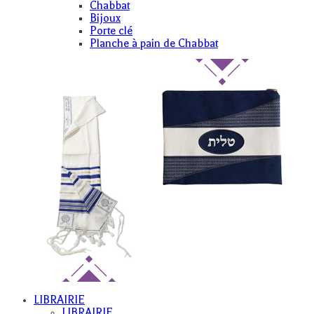
Chabbat
Bijoux
Porte clé
Planche à pain de Chabbat
LIBRAIRIE
LIBRAIRIE