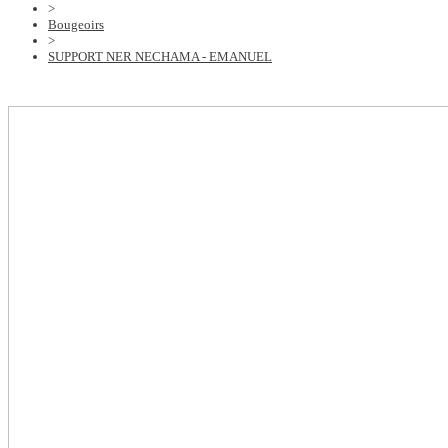
>
Bougeoirs
>
SUPPORT NER NECHAMA - EMANUEL