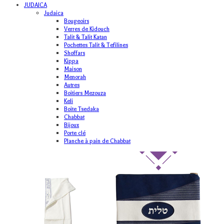
JUDAICA
Judaica
Bougeoirs
Verres de Kidouch
Talit & Talit Katan
Pochettes Talit & Tefilines
Shoffars
Kippa
Maison
Menorah
Autres
Boitiers Mezouza
Keli
Boite Tsedaka
Chabbat
Bijoux
Porte clé
Planche à pain de Chabbat