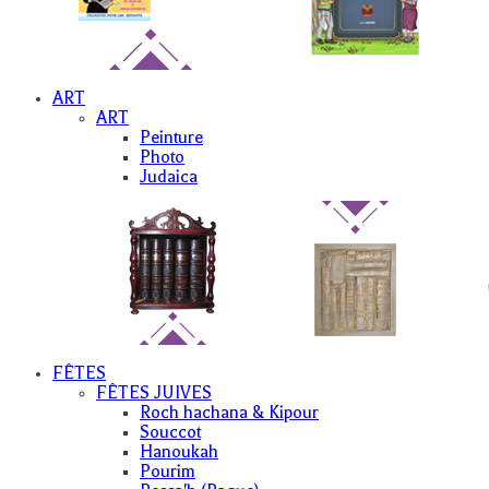
ART
ART
Peinture
Photo
Judaica
FÊTES
FÊTES JUIVES
Roch hachana & Kipour
Souccot
Hanoukah
Pourim