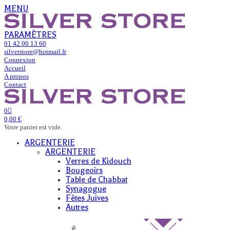
MENU
PARAMÈTRES
01 42 00 13 60
silverstore@hotmail.fr
Connexion
Accueil
A propos
Contact
0
0,00 €
Votre panier est vide.
ARGENTERIE
ARGENTERIE
Verres de Kidouch
Bougeoirs
Table de Chabbat
Synagogue
Fêtes Juives
Autres