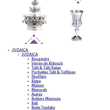
JUDAICA
JUDAICA
Bougeoirs
Verres de Kidouch
Talit & Talit Katan
Pochettes Talit & Tefilines
Shoffars
Kippa
Maison
Menorah
Autres
Boitiers Mezouza
Keli
Boite Tsedaka