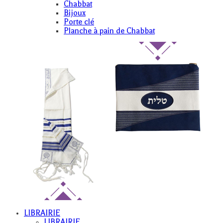
Chabbat
Bijoux
Porte clé
Planche à pain de Chabbat
LIBRAIRIE
LIBRAIRIE