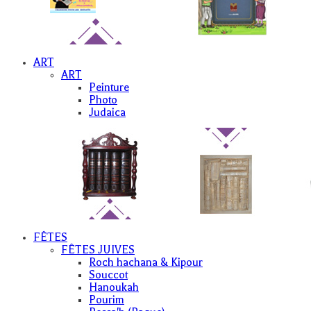
ART
ART
Peinture
Photo
Judaica
FÊTES
FÊTES JUIVES
Roch hachana & Kipour
Souccot
Hanoukah
Pourim