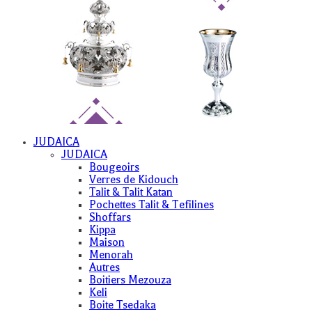
JUDAICA
JUDAICA
Bougeoirs
Verres de Kidouch
Talit & Talit Katan
Pochettes Talit & Tefilines
Shoffars
Kippa
Maison
Menorah
Autres
Boitiers Mezouza
Keli
Boite Tsedaka