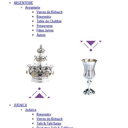
ARGENTERIE
Argenterie
Verres de Kidouch
Bougeoirs
Table de Chabbat
Synagogue
Fêtes Juives
Autres
JUDAICA
Judaica
Bougeoirs
Verres de Kidouch
Talit & Talit Katan