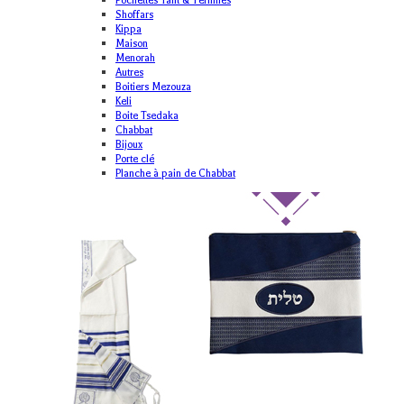
Pochettes Talit & Tefilines
Shoffars
Kippa
Maison
Menorah
Autres
Boitiers Mezouza
Keli
Boite Tsedaka
Chabbat
Bijoux
Porte clé
Planche à pain de Chabbat