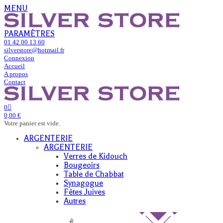
MENU
PARAMÈTRES
01 42 00 13 60
silverstore@hotmail.fr
Connexion
Accueil
A propos
Contact
0
0,00 €
Votre panier est vide.
ARGENTERIE
ARGENTERIE
Verres de Kidouch
Bougeoirs
Table de Chabbat
Synagogue
Fêtes Juives
Autres