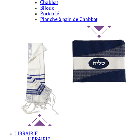
Chabbat
Bijoux
Porte clé
Planche à pain de Chabbat
LIBRAIRIE
LIBRAIRIE