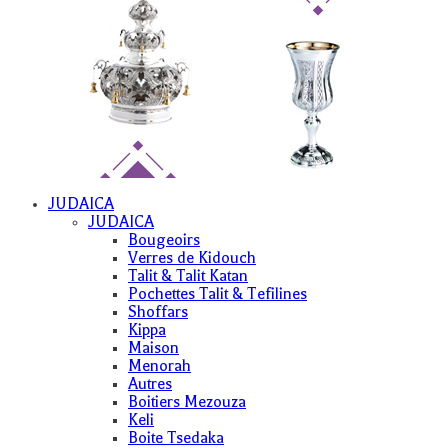
JUDAICA
JUDAICA
Bougeoirs
Verres de Kidouch
Talit & Talit Katan
Pochettes Talit & Tefilines
Shoffars
Kippa
Maison
Menorah
Autres
Boitiers Mezouza
Keli
Boite Tsedaka