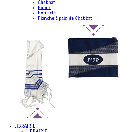
Chabbat
Bijoux
Porte clé
Planche à pain de Chabbat
LIBRAIRIE
LIBRAIRIE