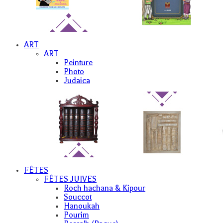
ART
ART
Peinture
Photo
Judaica
FÊTES
FÊTES JUIVES
Roch hachana & Kipour
Souccot
Hanoukah
Pourim