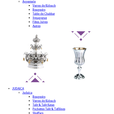
Argenterie
Verres de Kidouch
Bougeoirs
Table de Chabbat
Synagogue
Fêtes Juives
Autres
JUDAICA
Judaica
Bougeoirs
Verres de Kidouch
Talit & Talit Katan
Pochettes Talit & Tefilines
Shoffars