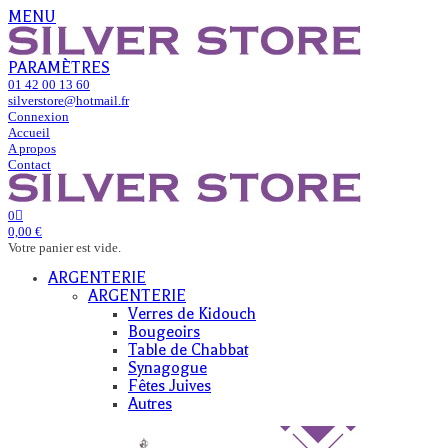
MENU
PARAMÈTRES
01 42 00 13 60
silverstore@hotmail.fr
Connexion
Accueil
A propos
Contact
0
0,00 €
Votre panier est vide.
ARGENTERIE
ARGENTERIE
Verres de Kidouch
Bougeoirs
Table de Chabbat
Synagogue
Fêtes Juives
Autres