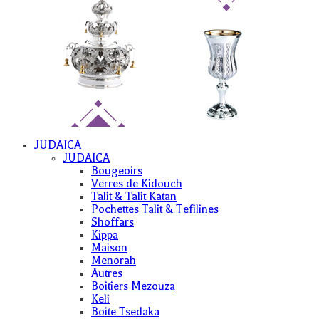
JUDAICA
JUDAICA
Bougeoirs
Verres de Kidouch
Talit & Talit Katan
Pochettes Talit & Tefilines
Shoffars
Kippa
Maison
Menorah
Autres
Boitiers Mezouza
Keli
Boite Tsedaka