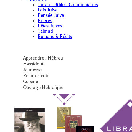
Torah - Bible - Commentaires
Lois Juive
Pensée Juive
Prières
Fêtes Juives
Talmud
Romans & Récits
Apprendre l’Hébreu
Hassidout
Jeunesse
Reliures cuir
Cuisine
Ouvrage Hébraïque