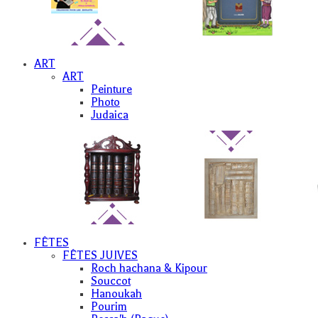
ART
ART
Peinture
Photo
Judaica
FÊTES
FÊTES JUIVES
Roch hachana & Kipour
Souccot
Hanoukah
Pourim