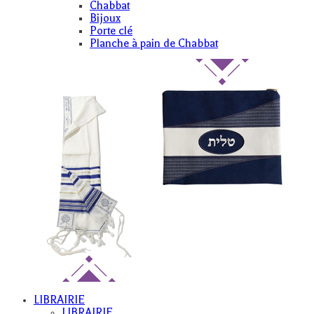
Chabbat
Bijoux
Porte clé
Planche à pain de Chabbat
LIBRAIRIE
LIBRAIRIE