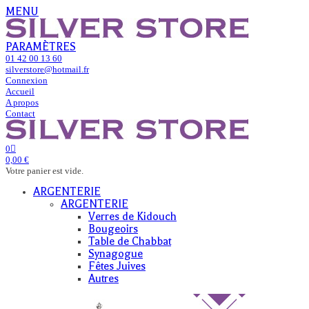
MENU
PARAMÈTRES
01 42 00 13 60
silverstore@hotmail.fr
Connexion
Accueil
A propos
Contact
0
0,00 €
Votre panier est vide.
ARGENTERIE
ARGENTERIE
Verres de Kidouch
Bougeoirs
Table de Chabbat
Synagogue
Fêtes Juives
Autres