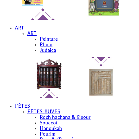
ART
ART
Peinture
Photo
Judaica
FÊTES
FÊTES JUIVES
Roch hachana & Kipour
Souccot
Hanoukah
Pourim