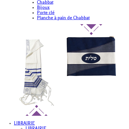
Chabbat
Bijoux
Porte clé
Planche à pain de Chabbat
LIBRAIRIE
LIBRAIRIE