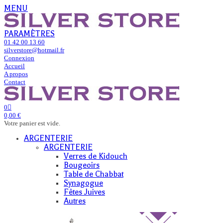
MENU
PARAMÈTRES
01 42 00 13 60
silverstore@hotmail.fr
Connexion
Accueil
A propos
Contact
0
0,00 €
Votre panier est vide.
ARGENTERIE
ARGENTERIE
Verres de Kidouch
Bougeoirs
Table de Chabbat
Synagogue
Fêtes Juives
Autres