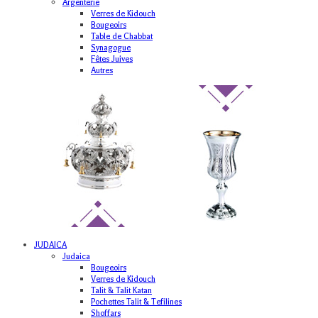
Argenterie
Verres de Kidouch
Bougeoirs
Table de Chabbat
Synagogue
Fêtes Juives
Autres
JUDAICA
Judaica
Bougeoirs
Verres de Kidouch
Talit & Talit Katan
Pochettes Talit & Tefilines
Shoffars