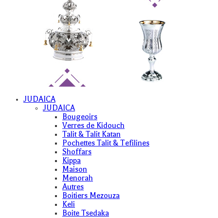
JUDAICA
JUDAICA
Bougeoirs
Verres de Kidouch
Talit & Talit Katan
Pochettes Talit & Tefilines
Shoffars
Kippa
Maison
Menorah
Autres
Boitiers Mezouza
Keli
Boite Tsedaka