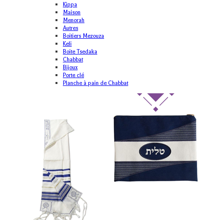
Kippa
Maison
Menorah
Autres
Boitiers Mezouza
Keli
Boite Tsedaka
Chabbat
Bijoux
Porte clé
Planche à pain de Chabbat