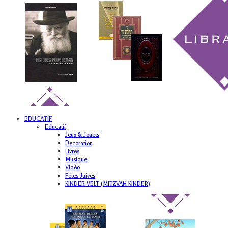
EDUCATIF
Educatif
Jeux & Jouets
Decoration
Livres
Musique
Vidéo
Fêtes Juives
KINDER VELT (MITZVAH KINDER)