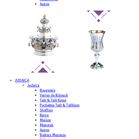
Autres
JUDAICA
Judaica
Bougeoirs
Verres de Kidouch
Talit & Talit Katan
Pochettes Talit & Tefilines
Shoffars
Kippa
Maison
Menorah
Autres
Boitiers Mezouza