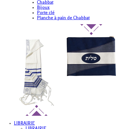
Chabbat
Bijoux
Porte clé
Planche à pain de Chabbat
LIBRAIRIE
LIBRAIRIE