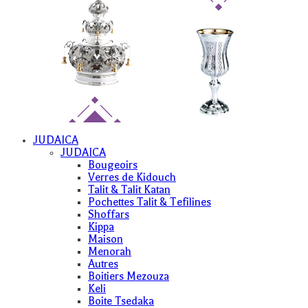
JUDAICA
JUDAICA
Bougeoirs
Verres de Kidouch
Talit & Talit Katan
Pochettes Talit & Tefilines
Shoffars
Kippa
Maison
Menorah
Autres
Boitiers Mezouza
Keli
Boite Tsedaka