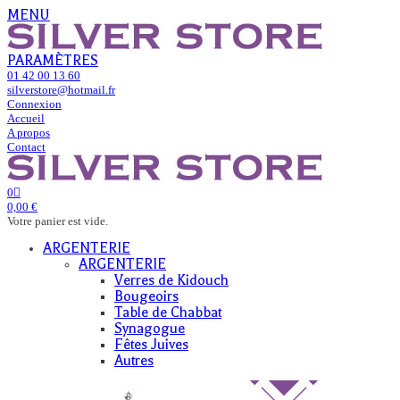
MENU
PARAMÈTRES
01 42 00 13 60
silverstore@hotmail.fr
Connexion
Accueil
A propos
Contact
0
0,00 €
Votre panier est vide.
ARGENTERIE
ARGENTERIE
Verres de Kidouch
Bougeoirs
Table de Chabbat
Synagogue
Fêtes Juives
Autres