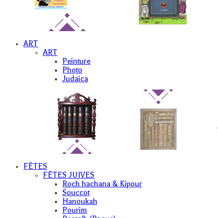
ART
ART
Peinture
Photo
Judaica
FÊTES
FÊTES JUIVES
Roch hachana & Kipour
Souccot
Hanoukah
Pourim