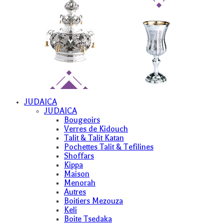
JUDAICA
JUDAICA
Bougeoirs
Verres de Kidouch
Talit & Talit Katan
Pochettes Talit & Tefilines
Shoffars
Kippa
Maison
Menorah
Autres
Boitiers Mezouza
Keli
Boite Tsedaka