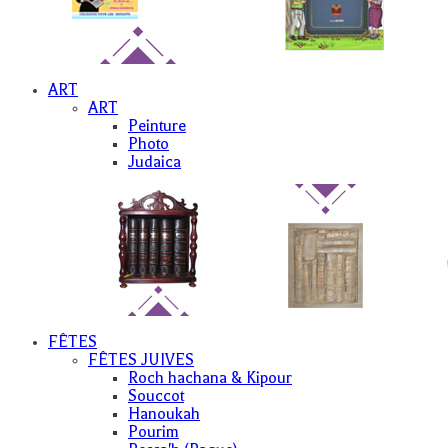
ART
ART
Peinture
Photo
Judaica
FÊTES
FÊTES JUIVES
Roch hachana & Kipour
Souccot
Hanoukah
Pourim