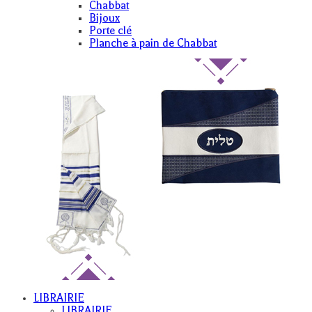
Chabbat
Bijoux
Porte clé
Planche à pain de Chabbat
LIBRAIRIE
LIBRAIRIE