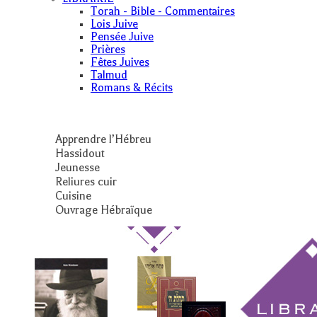
Torah - Bible - Commentaires
Lois Juive
Pensée Juive
Prières
Fêtes Juives
Talmud
Romans & Récits
Apprendre l’Hébreu
Hassidout
Jeunesse
Reliures cuir
Cuisine
Ouvrage Hébraïque