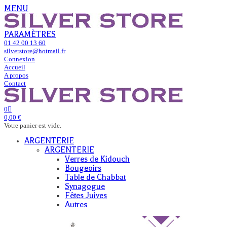
MENU
PARAMÈTRES
01 42 00 13 60
silverstore@hotmail.fr
Connexion
Accueil
A propos
Contact
0
0,00 €
Votre panier est vide.
ARGENTERIE
ARGENTERIE
Verres de Kidouch
Bougeoirs
Table de Chabbat
Synagogue
Fêtes Juives
Autres