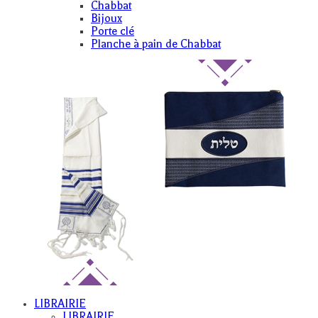
Chabbat
Bijoux
Porte clé
Planche à pain de Chabbat
LIBRAIRIE
LIBRAIRIE