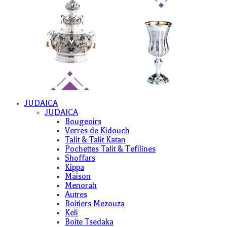
JUDAICA
JUDAICA
Bougeoirs
Verres de Kidouch
Talit & Talit Katan
Pochettes Talit & Tefilines
Shoffars
Kippa
Maison
Menorah
Autres
Boitiers Mezouza
Keli
Boite Tsedaka