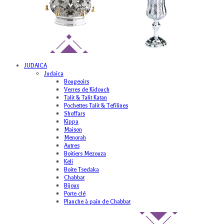
JUDAICA
Judaica
Bougeoirs
Verres de Kidouch
Talit & Talit Katan
Pochettes Talit & Tefilines
Shoffars
Kippa
Maison
Menorah
Autres
Boitiers Mezouza
Keli
Boite Tsedaka
Chabbat
Bijoux
Porte clé
Planche à pain de Chabbat