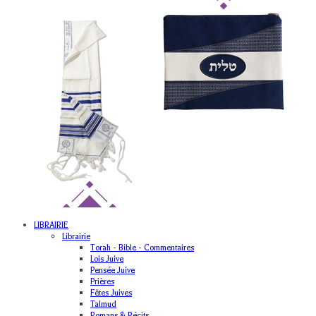
LIBRAIRIE
Librairie
Torah - Bible - Commentaires
Lois Juive
Pensée Juive
Prières
Fêtes Juives
Talmud
Romans & Récits