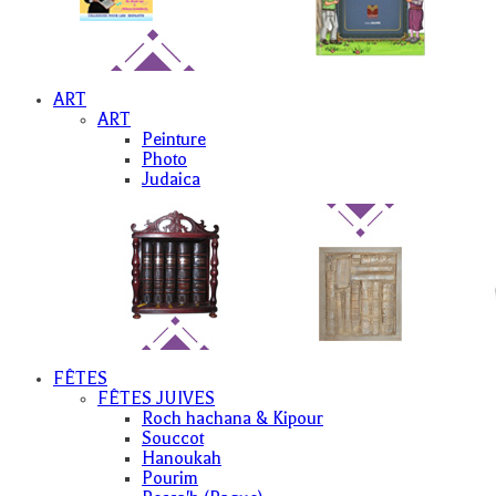
ART
ART
Peinture
Photo
Judaica
FÊTES
FÊTES JUIVES
Roch hachana & Kipour
Souccot
Hanoukah
Pourim