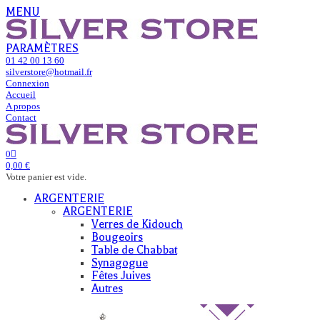
MENU
PARAMÈTRES
01 42 00 13 60
silverstore@hotmail.fr
Connexion
Accueil
A propos
Contact
0
0,00 €
Votre panier est vide.
ARGENTERIE
ARGENTERIE
Verres de Kidouch
Bougeoirs
Table de Chabbat
Synagogue
Fêtes Juives
Autres