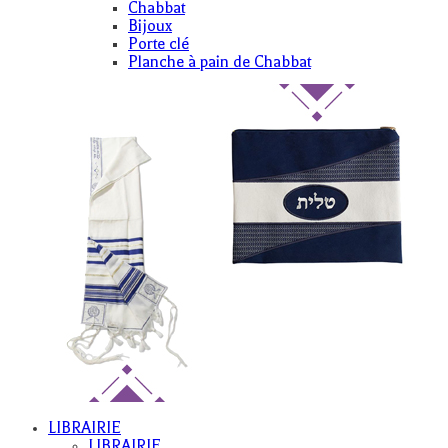
Chabbat
Bijoux
Porte clé
Planche à pain de Chabbat
LIBRAIRIE
LIBRAIRIE