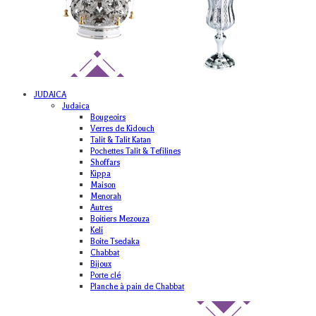
JUDAICA
Judaica
Bougeoirs
Verres de Kidouch
Talit & Talit Katan
Pochettes Talit & Tefilines
Shoffars
Kippa
Maison
Menorah
Autres
Boitiers Mezouza
Keli
Boite Tsedaka
Chabbat
Bijoux
Porte clé
Planche à pain de Chabbat