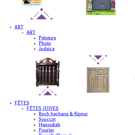
ART
ART
Peinture
Photo
Judaica
FÊTES
FÊTES JUIVES
Roch hachana & Kipour
Souccot
Hanoukah
Pourim