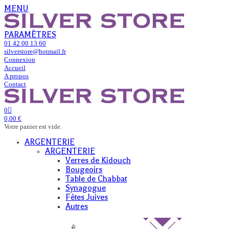
MENU
PARAMÈTRES
01 42 00 13 60
silverstore@hotmail.fr
Connexion
Accueil
A propos
Contact
0
0,00 €
Votre panier est vide.
ARGENTERIE
ARGENTERIE
Verres de Kidouch
Bougeoirs
Table de Chabbat
Synagogue
Fêtes Juives
Autres