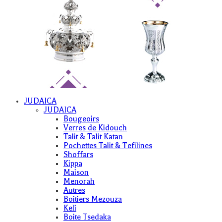
JUDAICA
JUDAICA
Bougeoirs
Verres de Kidouch
Talit & Talit Katan
Pochettes Talit & Tefilines
Shoffars
Kippa
Maison
Menorah
Autres
Boitiers Mezouza
Keli
Boite Tsedaka