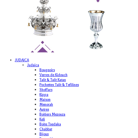
JUDAICA
Judaica
Bougeoirs
Verres de Kidouch
Talit & Talit Katan
Pochettes Talit & Tefilines
Shoffars
Kippa
Maison
Menorah
Autres
Boitiers Mezouza
Keli
Boite Tsedaka
Chabbat
Bijoux