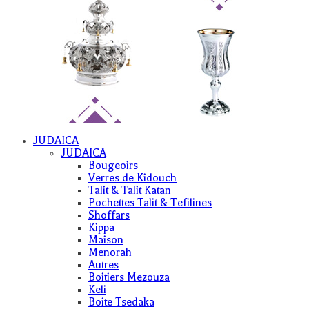
JUDAICA
JUDAICA
Bougeoirs
Verres de Kidouch
Talit & Talit Katan
Pochettes Talit & Tefilines
Shoffars
Kippa
Maison
Menorah
Autres
Boitiers Mezouza
Keli
Boite Tsedaka