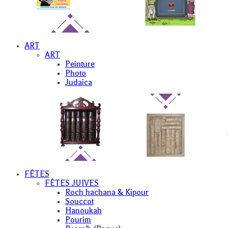
ART
ART
Peinture
Photo
Judaica
FÊTES
FÊTES JUIVES
Roch hachana & Kipour
Souccot
Hanoukah
Pourim