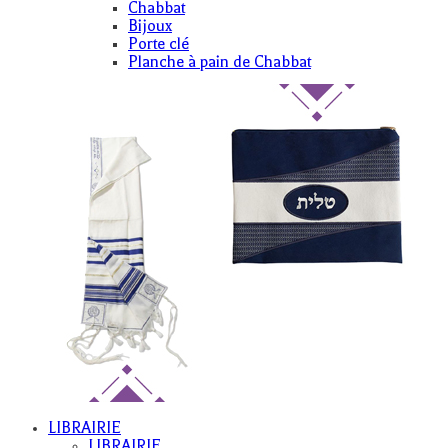
Chabbat
Bijoux
Porte clé
Planche à pain de Chabbat
LIBRAIRIE
LIBRAIRIE