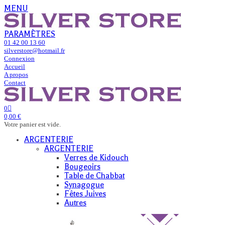
MENU
PARAMÈTRES
01 42 00 13 60
silverstore@hotmail.fr
Connexion
Accueil
A propos
Contact
0
0,00 €
Votre panier est vide.
ARGENTERIE
ARGENTERIE
Verres de Kidouch
Bougeoirs
Table de Chabbat
Synagogue
Fêtes Juives
Autres