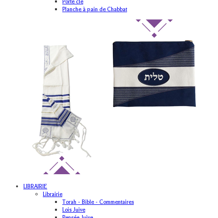
Porte clé
Planche à pain de Chabbat
LIBRAIRIE
Librairie
Torah - Bible - Commentaires
Lois Juive
Pensée Juive