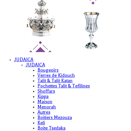
JUDAICA
JUDAICA
Bougeoirs
Verres de Kidouch
Talit & Talit Katan
Pochettes Talit & Tefilines
Shoffars
Kippa
Maison
Menorah
Autres
Boitiers Mezouza
Keli
Boite Tsedaka