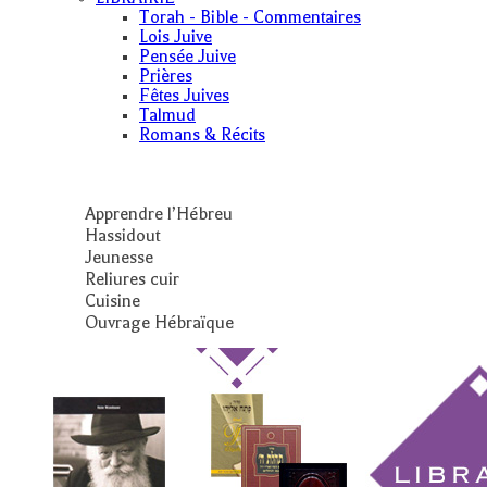
Torah - Bible - Commentaires
Lois Juive
Pensée Juive
Prières
Fêtes Juives
Talmud
Romans & Récits
Apprendre l’Hébreu
Hassidout
Jeunesse
Reliures cuir
Cuisine
Ouvrage Hébraïque