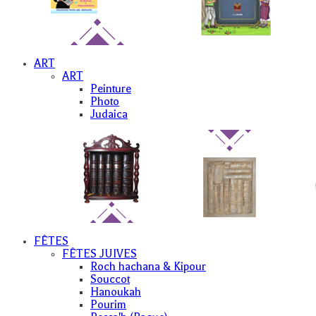
ART
ART
Peinture
Photo
Judaica
FÊTES
FÊTES JUIVES
Roch hachana & Kipour
Souccot
Hanoukah
Pourim