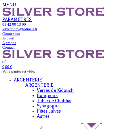
MENU
PARAMÈTRES
01 42 00 13 60
silverstore@hotmail.fr
Connexion
Accueil
A propos
Contact
0
0,00 €
Votre panier est vide.
ARGENTERIE
ARGENTERIE
Verres de Kidouch
Bougeoirs
Table de Chabbat
Synagogue
Fêtes Juives
Autres