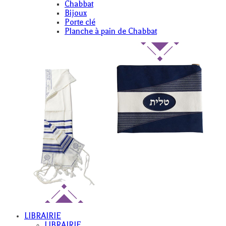
Chabbat
Bijoux
Porte clé
Planche à pain de Chabbat
LIBRAIRIE
LIBRAIRIE