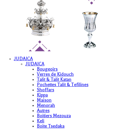
JUDAICA
JUDAICA
Bougeoirs
Verres de Kidouch
Talit & Talit Katan
Pochettes Talit & Tefilines
Shoffars
Kippa
Maison
Menorah
Autres
Boitiers Mezouza
Keli
Boite Tsedaka