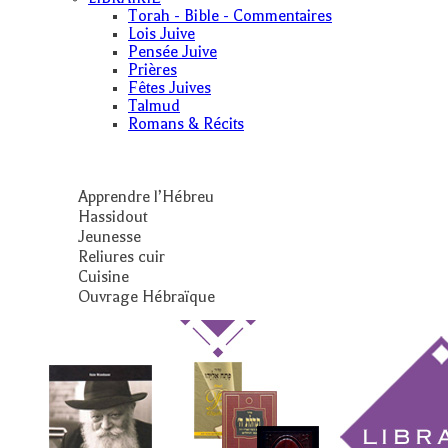
Torah - Bible - Commentaires
Lois Juive
Pensée Juive
Prières
Fêtes Juives
Talmud
Romans & Récits
Apprendre l’Hébreu
Hassidout
Jeunesse
Reliures cuir
Cuisine
Ouvrage Hébraïque