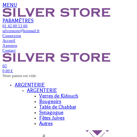
MENU
PARAMÈTRES
01 42 00 13 60
silverstore@hotmail.fr
Connexion
Accueil
A propos
Contact
0
0,00 €
Votre panier est vide.
ARGENTERIE
ARGENTERIE
Verres de Kidouch
Bougeoirs
Table de Chabbat
Synagogue
Fêtes Juives
Autres