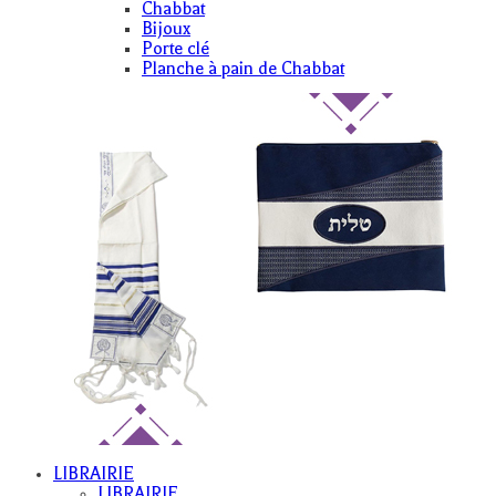
Chabbat
Bijoux
Porte clé
Planche à pain de Chabbat
LIBRAIRIE
LIBRAIRIE