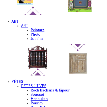
ART
ART
Peinture
Photo
Judaica
FÊTES
FÊTES JUIVES
Roch hachana & Kipour
Souccot
Hanoukah
Pourim