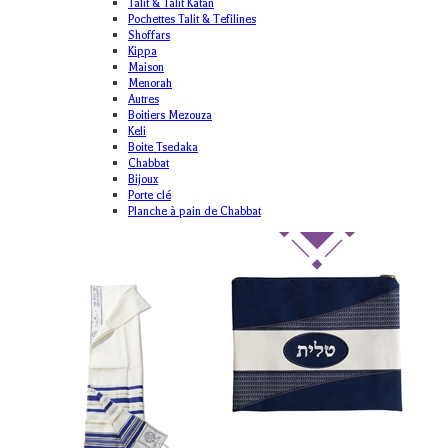
Talit & Talit Katan
Pochettes Talit & Tefilines
Shoffars
Kippa
Maison
Menorah
Autres
Boitiers Mezouza
Keli
Boite Tsedaka
Chabbat
Bijoux
Porte clé
Planche à pain de Chabbat