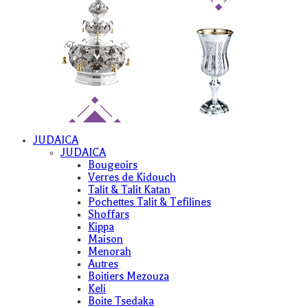
JUDAICA
JUDAICA
Bougeoirs
Verres de Kidouch
Talit & Talit Katan
Pochettes Talit & Tefilines
Shoffars
Kippa
Maison
Menorah
Autres
Boitiers Mezouza
Keli
Boite Tsedaka