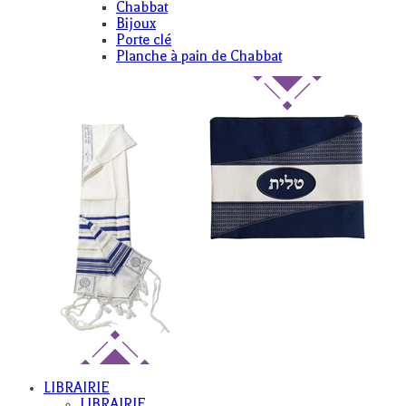
Chabbat
Bijoux
Porte clé
Planche à pain de Chabbat
LIBRAIRIE
LIBRAIRIE