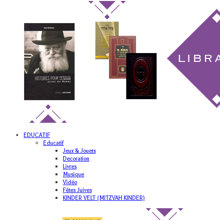
EDUCATIF
Educatif
Jeux & Jouets
Decoration
Livres
Musique
Vidéo
Fêtes Juives
KINDER VELT (MITZVAH KINDER)