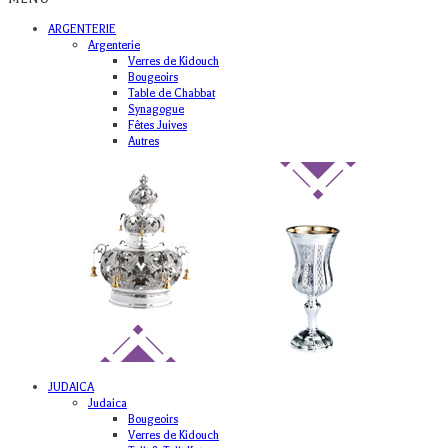
ARGENTERIE
Argenterie
Verres de Kidouch
Bougeoirs
Table de Chabbat
Synagogue
Fêtes Juives
Autres
JUDAICA
Judaica
Bougeoirs
Verres de Kidouch