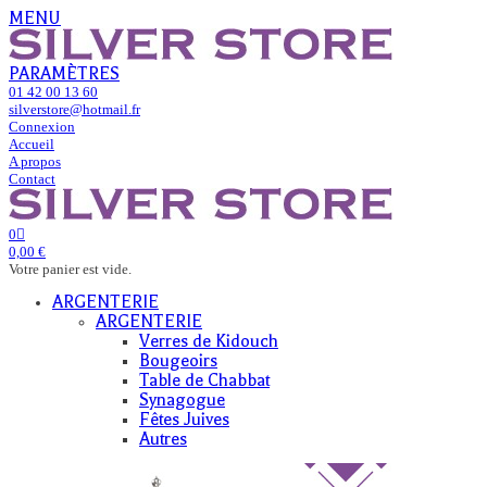
MENU
PARAMÈTRES
01 42 00 13 60
silverstore@hotmail.fr
Connexion
Accueil
A propos
Contact
0
0,00 €
Votre panier est vide.
ARGENTERIE
ARGENTERIE
Verres de Kidouch
Bougeoirs
Table de Chabbat
Synagogue
Fêtes Juives
Autres