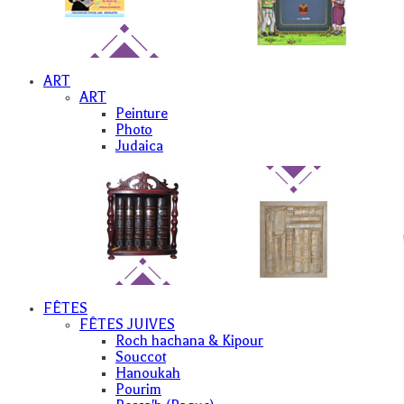
ART
ART
Peinture
Photo
Judaica
FÊTES
FÊTES JUIVES
Roch hachana & Kipour
Souccot
Hanoukah
Pourim