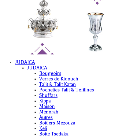
JUDAICA
JUDAICA
Bougeoirs
Verres de Kidouch
Talit & Talit Katan
Pochettes Talit & Tefilines
Shoffars
Kippa
Maison
Menorah
Autres
Boitiers Mezouza
Keli
Boite Tsedaka