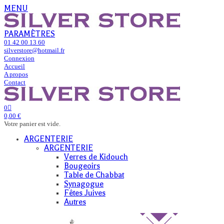
MENU
PARAMÈTRES
01 42 00 13 60
silverstore@hotmail.fr
Connexion
Accueil
A propos
Contact
0
0,00 €
Votre panier est vide.
ARGENTERIE
ARGENTERIE
Verres de Kidouch
Bougeoirs
Table de Chabbat
Synagogue
Fêtes Juives
Autres