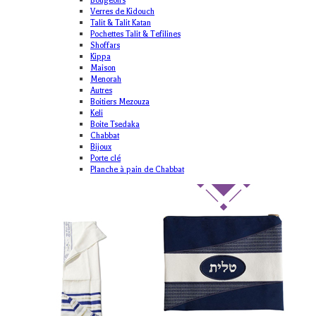
Bougeoirs
Verres de Kidouch
Talit & Talit Katan
Pochettes Talit & Tefilines
Shoffars
Kippa
Maison
Menorah
Autres
Boitiers Mezouza
Keli
Boite Tsedaka
Chabbat
Bijoux
Porte clé
Planche à pain de Chabbat