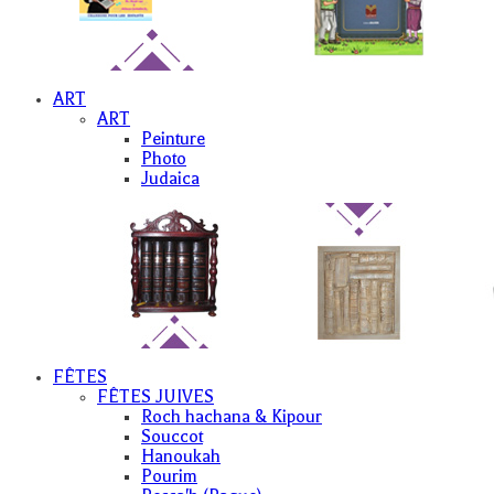
ART
ART
Peinture
Photo
Judaica
FÊTES
FÊTES JUIVES
Roch hachana & Kipour
Souccot
Hanoukah
Pourim