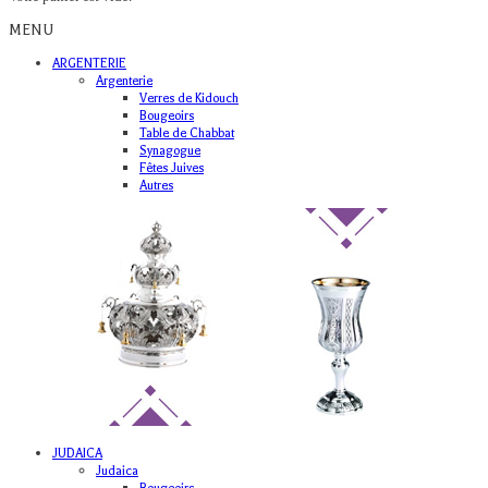
MENU
ARGENTERIE
Argenterie
Verres de Kidouch
Bougeoirs
Table de Chabbat
Synagogue
Fêtes Juives
Autres
JUDAICA
Judaica