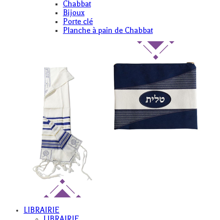
Chabbat
Bijoux
Porte clé
Planche à pain de Chabbat
LIBRAIRIE
LIBRAIRIE