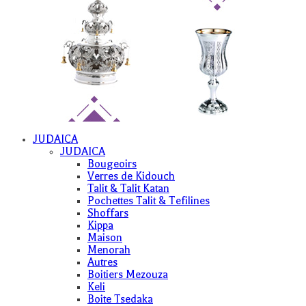
JUDAICA
JUDAICA
Bougeoirs
Verres de Kidouch
Talit & Talit Katan
Pochettes Talit & Tefilines
Shoffars
Kippa
Maison
Menorah
Autres
Boitiers Mezouza
Keli
Boite Tsedaka