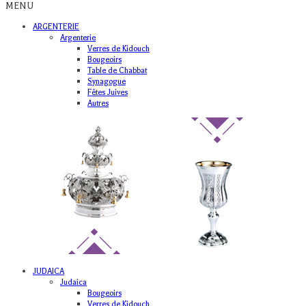
MENU
ARGENTERIE
Argenterie
Verres de Kidouch
Bougeoirs
Table de Chabbat
Synagogue
Fêtes Juives
Autres
JUDAICA
Judaica
Bougeoirs
Verres de Kidouch