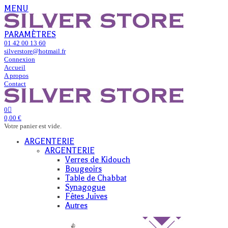
MENU
PARAMÈTRES
01 42 00 13 60
silverstore@hotmail.fr
Connexion
Accueil
A propos
Contact
0
0,00 €
Votre panier est vide.
ARGENTERIE
ARGENTERIE
Verres de Kidouch
Bougeoirs
Table de Chabbat
Synagogue
Fêtes Juives
Autres