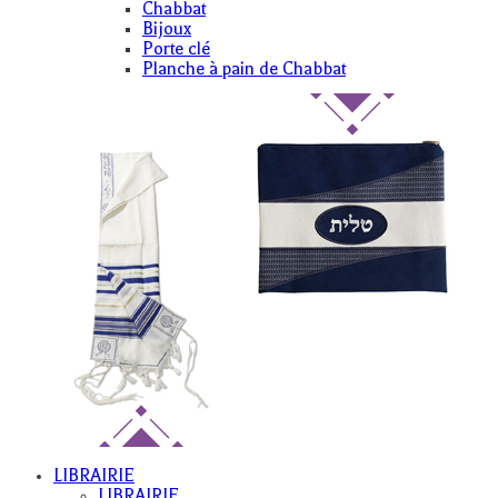
Chabbat
Bijoux
Porte clé
Planche à pain de Chabbat
LIBRAIRIE
LIBRAIRIE