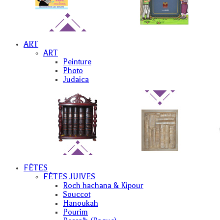
ART
ART
Peinture
Photo
Judaica
FÊTES
FÊTES JUIVES
Roch hachana & Kipour
Souccot
Hanoukah
Pourim