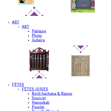
ART
ART
Peinture
Photo
Judaica
FÊTES
FÊTES JUIVES
Roch hachana & Kipour
Souccot
Hanoukah
Pourim