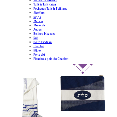
Verres de Kidouch
Talit & Talit Katan
Pochettes Talit & Tefilines
Shoffars
Kippa
Maison
Menorah
Autres
Boitiers Mezouza
Keli
Boite Tsedaka
Chabbat
Bijoux
Porte clé
Planche à pain de Chabbat