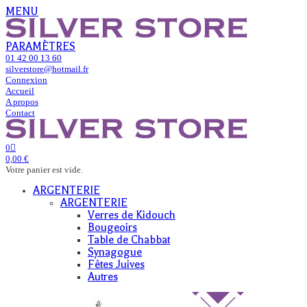
MENU
PARAMÈTRES
01 42 00 13 60
silverstore@hotmail.fr
Connexion
Accueil
A propos
Contact
0
0,00 €
Votre panier est vide.
ARGENTERIE
ARGENTERIE
Verres de Kidouch
Bougeoirs
Table de Chabbat
Synagogue
Fêtes Juives
Autres