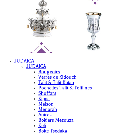
JUDAICA
JUDAICA
Bougeoirs
Verres de Kidouch
Talit & Talit Katan
Pochettes Talit & Tefilines
Shoffars
Kippa
Maison
Menorah
Autres
Boitiers Mezouza
Keli
Boite Tsedaka