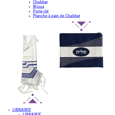
Chabbat
Bijoux
Porte clé
Planche à pain de Chabbat
LIBRAIRIE
LIBRAIRIE