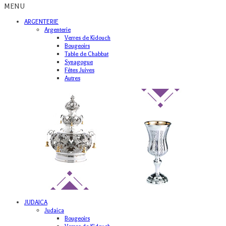
MENU
ARGENTERIE
Argenterie
Verres de Kidouch
Bougeoirs
Table de Chabbat
Synagogue
Fêtes Juives
Autres
JUDAICA
Judaica
Bougeoirs