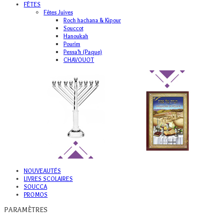
FÊTES
Fêtes Juives
Roch hachana & Kipour
Souccot
Hanoukah
Pourim
Pessa'h (Paque)
CHAVOUOT
NOUVEAUTÉS
LIVRES SCOLAIRES
SOUCCA
PROMOS
PARAMÈTRES