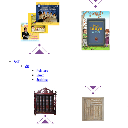
ART
Art
Peinture
Photo
Judaica