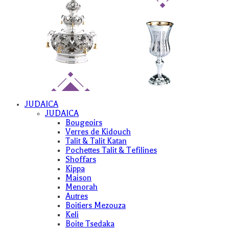
JUDAICA
JUDAICA
Bougeoirs
Verres de Kidouch
Talit & Talit Katan
Pochettes Talit & Tefilines
Shoffars
Kippa
Maison
Menorah
Autres
Boitiers Mezouza
Keli
Boite Tsedaka