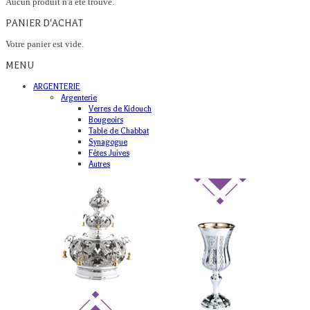
Aucun produit n'a été trouvé.
PANIER D'ACHAT
Votre panier est vide.
MENU
ARGENTERIE
Argenterie
Verres de Kidouch
Bougeoirs
Table de Chabbat
Synagogue
Fêtes Juives
Autres