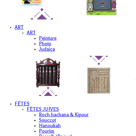
ART
ART
Peinture
Photo
Judaica
FÊTES
FÊTES JUIVES
Roch hachana & Kipour
Souccot
Hanoukah
Pourim