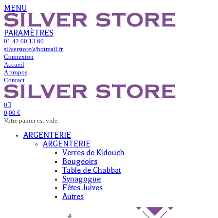
MENU
PARAMÈTRES
01 42 00 13 60
silverstore@hotmail.fr
Connexion
Accueil
A propos
Contact
0
0,00 €
Votre panier est vide.
ARGENTERIE
ARGENTERIE
Verres de Kidouch
Bougeoirs
Table de Chabbat
Synagogue
Fêtes Juives
Autres