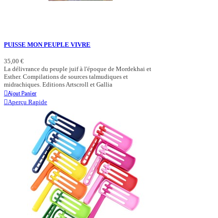
PUISSE MON PEUPLE VIVRE
35,00 €
La délivrance du peuple juif à l'époque de Mordekhai et
Esther. Compilations de sources talmudiques et
midrachiques. Editions Artscroll et Gallia
Ajout Panier
Aperçu Rapide