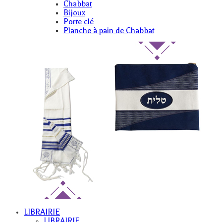
Chabbat
Bijoux
Porte clé
Planche à pain de Chabbat
LIBRAIRIE
LIBRAIRIE