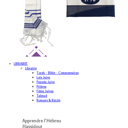
LIBRAIRIE
Librairie
Torah - Bible - Commentaires
Lois Juive
Pensée Juive
Prières
Fêtes Juives
Talmud
Romans & Récits
Apprendre l’Hébreu
Hassidout