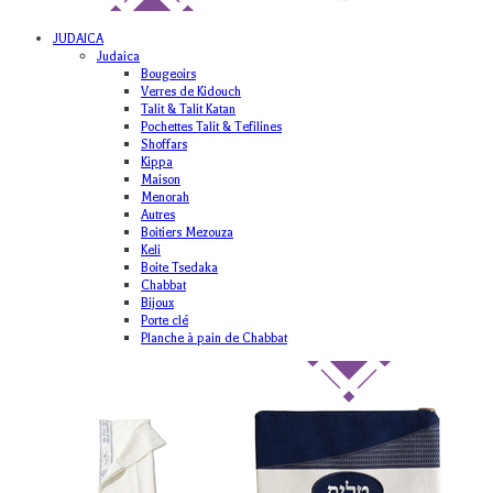
JUDAICA
Judaica
Bougeoirs
Verres de Kidouch
Talit & Talit Katan
Pochettes Talit & Tefilines
Shoffars
Kippa
Maison
Menorah
Autres
Boitiers Mezouza
Keli
Boite Tsedaka
Chabbat
Bijoux
Porte clé
Planche à pain de Chabbat