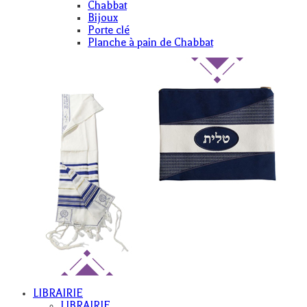
Chabbat
Bijoux
Porte clé
Planche à pain de Chabbat
LIBRAIRIE
LIBRAIRIE