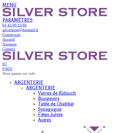
MENU
PARAMÈTRES
01 42 00 13 60
silverstore@hotmail.fr
Connexion
Accueil
A propos
Contact
0
0,00 €
Votre panier est vide.
ARGENTERIE
ARGENTERIE
Verres de Kidouch
Bougeoirs
Table de Chabbat
Synagogue
Fêtes Juives
Autres