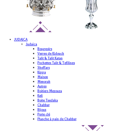
JUDAICA
Judaica
Bougeoirs
Verres de Kidouch
Talit & Talit Katan
Pochettes Talit & Tefilines
Shoffars
Kippa
Maison
Menorah
Autres
Boitiers Mezouza
Keli
Boite Tsedaka
Chabbat
Bijoux
Porte clé
Planche à pain de Chabbat