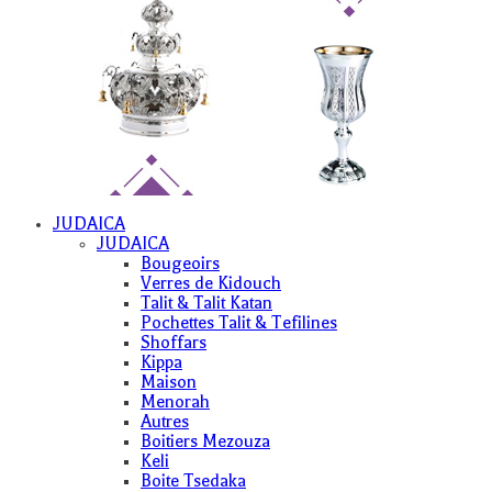
JUDAICA
JUDAICA
Bougeoirs
Verres de Kidouch
Talit & Talit Katan
Pochettes Talit & Tefilines
Shoffars
Kippa
Maison
Menorah
Autres
Boitiers Mezouza
Keli
Boite Tsedaka