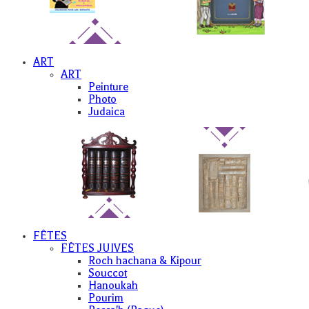
ART
ART
Peinture
Photo
Judaica
FÊTES
FÊTES JUIVES
Roch hachana & Kipour
Souccot
Hanoukah
Pourim