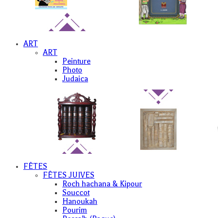
ART
ART
Peinture
Photo
Judaica
FÊTES
FÊTES JUIVES
Roch hachana & Kipour
Souccot
Hanoukah
Pourim