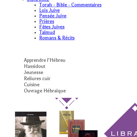
Torah - Bible - Commentaires
Lois Juive
Pensée Juive
Prières
Fêtes Juives
Talmud
Romans & Récits
Apprendre l’Hébreu
Hassidout
Jeunesse
Reliures cuir
Cuisine
Ouvrage Hébraïque