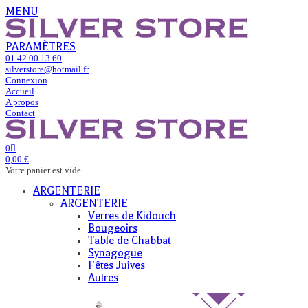
MENU
PARAMÈTRES
01 42 00 13 60
silverstore@hotmail.fr
Connexion
Accueil
A propos
Contact
0
0,00 €
Votre panier est vide.
ARGENTERIE
ARGENTERIE
Verres de Kidouch
Bougeoirs
Table de Chabbat
Synagogue
Fêtes Juives
Autres