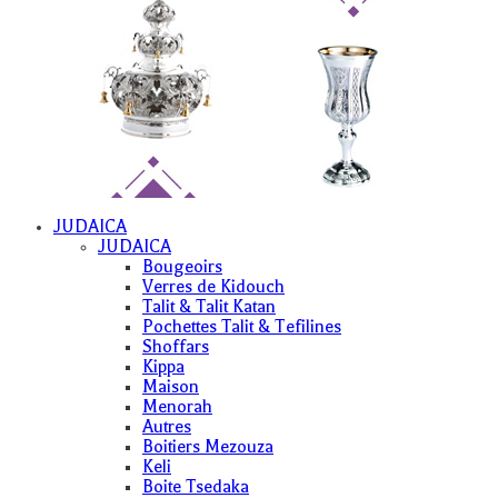
JUDAICA
JUDAICA
Bougeoirs
Verres de Kidouch
Talit & Talit Katan
Pochettes Talit & Tefilines
Shoffars
Kippa
Maison
Menorah
Autres
Boitiers Mezouza
Keli
Boite Tsedaka