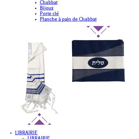
Chabbat
Bijoux
Porte clé
Planche à pain de Chabbat
LIBRAIRIE
LIBRAIRIE