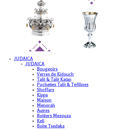
JUDAICA
JUDAICA
Bougeoirs
Verres de Kidouch
Talit & Talit Katan
Pochettes Talit & Tefilines
Shoffars
Kippa
Maison
Menorah
Autres
Boitiers Mezouza
Keli
Boite Tsedaka