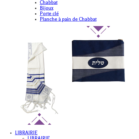
Chabbat
Bijoux
Porte clé
Planche à pain de Chabbat
LIBRAIRIE
LIBRAIRIE