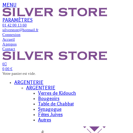
MENU
PARAMÈTRES
01 42 00 13 60
silverstore@hotmail.fr
Connexion
Accueil
A propos
Contact
0
0,00 €
Votre panier est vide.
ARGENTERIE
ARGENTERIE
Verres de Kidouch
Bougeoirs
Table de Chabbat
Synagogue
Fêtes Juives
Autres