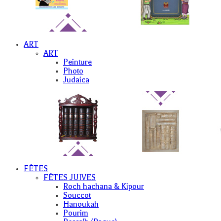
ART
ART
Peinture
Photo
Judaica
FÊTES
FÊTES JUIVES
Roch hachana & Kipour
Souccot
Hanoukah
Pourim