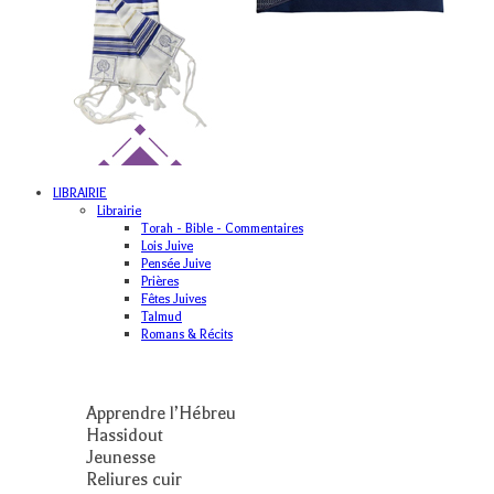
LIBRAIRIE
Librairie
Torah - Bible - Commentaires
Lois Juive
Pensée Juive
Prières
Fêtes Juives
Talmud
Romans & Récits
Apprendre l’Hébreu
Hassidout
Jeunesse
Reliures cuir