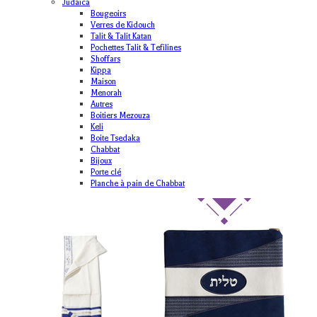
Judaica
Bougeoirs
Verres de Kidouch
Talit & Talit Katan
Pochettes Talit & Tefilines
Shoffars
Kippa
Maison
Menorah
Autres
Boitiers Mezouza
Keli
Boite Tsedaka
Chabbat
Bijoux
Porte clé
Planche à pain de Chabbat