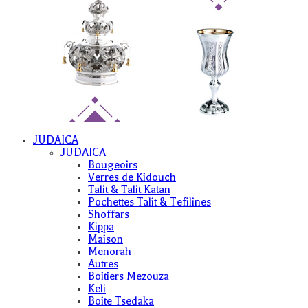
JUDAICA
JUDAICA
Bougeoirs
Verres de Kidouch
Talit & Talit Katan
Pochettes Talit & Tefilines
Shoffars
Kippa
Maison
Menorah
Autres
Boitiers Mezouza
Keli
Boite Tsedaka