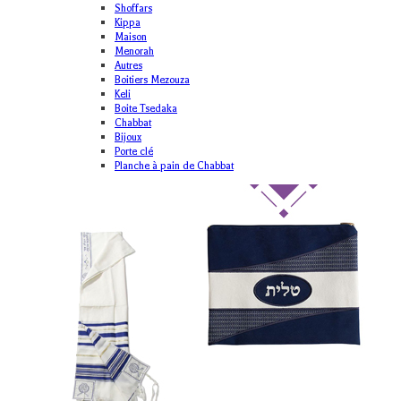
Shoffars
Kippa
Maison
Menorah
Autres
Boitiers Mezouza
Keli
Boite Tsedaka
Chabbat
Bijoux
Porte clé
Planche à pain de Chabbat