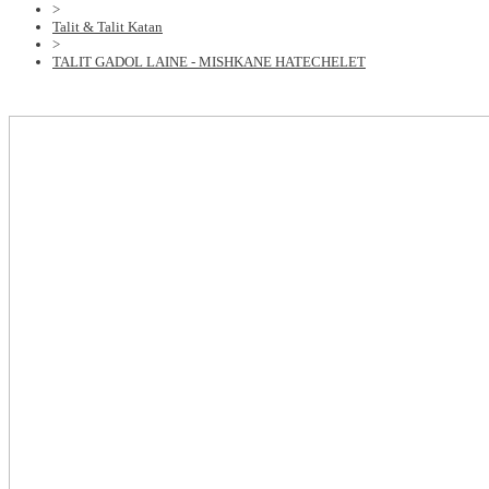
>
Talit & Talit Katan
>
TALIT GADOL LAINE - MISHKANE HATECHELET