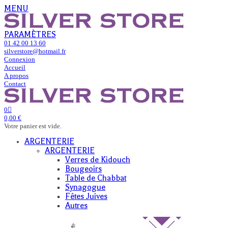
MENU
PARAMÈTRES
01 42 00 13 60
silverstore@hotmail.fr
Connexion
Accueil
A propos
Contact
0
0,00 €
Votre panier est vide.
ARGENTERIE
ARGENTERIE
Verres de Kidouch
Bougeoirs
Table de Chabbat
Synagogue
Fêtes Juives
Autres