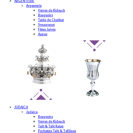
ARGENTERIE
Argenterie
Verres de Kidouch
Bougeoirs
Table de Chabbat
Synagogue
Fêtes Juives
Autres
JUDAICA
Judaica
Bougeoirs
Verres de Kidouch
Talit & Talit Katan
Pochettes Talit & Tefilines