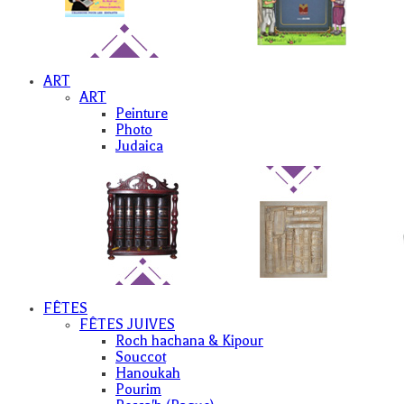
ART
ART
Peinture
Photo
Judaica
FÊTES
FÊTES JUIVES
Roch hachana & Kipour
Souccot
Hanoukah
Pourim