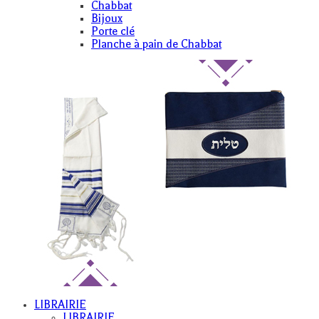
Chabbat
Bijoux
Porte clé
Planche à pain de Chabbat
LIBRAIRIE
LIBRAIRIE