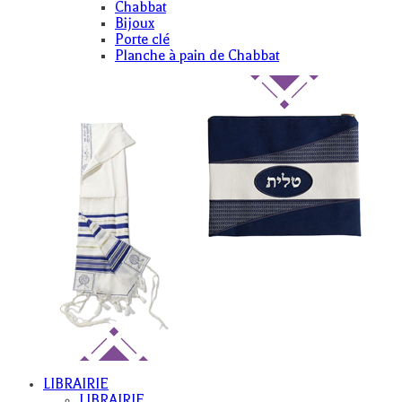
Chabbat
Bijoux
Porte clé
Planche à pain de Chabbat
LIBRAIRIE
LIBRAIRIE