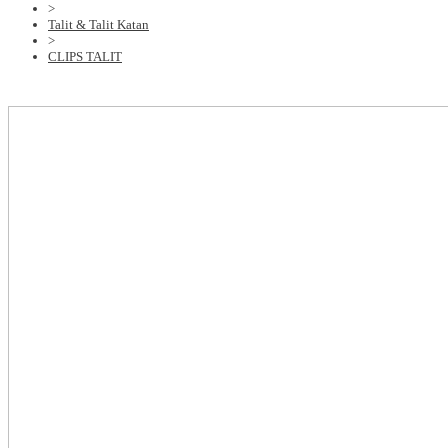
>
Talit & Talit Katan
>
CLIPS TALIT