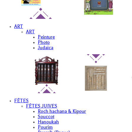
ART
ART
Peinture
Photo
Judaica
FÊTES
FÊTES JUIVES
Roch hachana & Kipour
Souccot
Hanoukah
Pourim