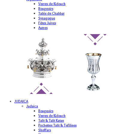
Verres de Kidouch
Bougeoirs
Table de Chabbat
Synagogue
Fêtes Juives
Autres
JUDAICA
Judaica
Bougeoirs
Verres de Kidouch
Talit & Talit Katan
Pochettes Talit & Tefilines
Shoffars