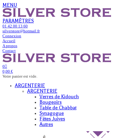
MENU
PARAMÈTRES
01 42 00 13 60
silverstore@hotmail.fr
Connexion
Accueil
A propos
Contact
0
0,00 €
Votre panier est vide.
ARGENTERIE
ARGENTERIE
Verres de Kidouch
Bougeoirs
Table de Chabbat
Synagogue
Fêtes Juives
Autres