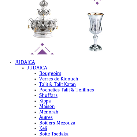
JUDAICA
JUDAICA
Bougeoirs
Verres de Kidouch
Talit & Talit Katan
Pochettes Talit & Tefilines
Shoffars
Kippa
Maison
Menorah
Autres
Boitiers Mezouza
Keli
Boite Tsedaka