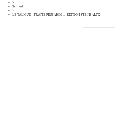
>
Talmud
>
LE TALMUD - TRAITE PESSAHIM 1- EDITION STEINSALTZ