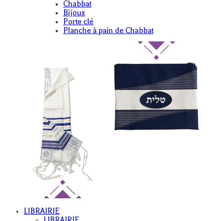
Chabbat
Bijoux
Porte clé
Planche à pain de Chabbat
LIBRAIRIE
LIBRAIRIE