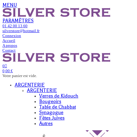
MENU
PARAMÈTRES
01 42 00 13 60
silverstore@hotmail.fr
Connexion
Accueil
A propos
Contact
0
0,00 €
Votre panier est vide.
ARGENTERIE
ARGENTERIE
Verres de Kidouch
Bougeoirs
Table de Chabbat
Synagogue
Fêtes Juives
Autres