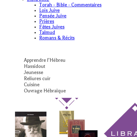
Torah - Bible - Commentaires
Lois Juive
Pensée Juive
Prières
Fêtes Juives
Talmud
Romans & Récits
Apprendre l’Hébreu
Hassidout
Jeunesse
Reliures cuir
Cuisine
Ouvrage Hébraïque