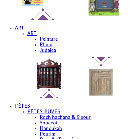
ART
ART
Peinture
Photo
Judaica
FÊTES
FÊTES JUIVES
Roch hachana & Kipour
Souccot
Hanoukah
Pourim