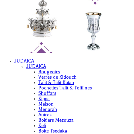
JUDAICA
JUDAICA
Bougeoirs
Verres de Kidouch
Talit & Talit Katan
Pochettes Talit & Tefilines
Shoffars
Kippa
Maison
Menorah
Autres
Boitiers Mezouza
Keli
Boite Tsedaka