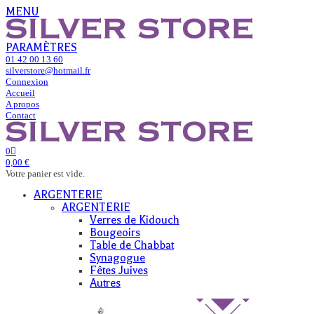
MENU
PARAMÈTRES
01 42 00 13 60
silverstore@hotmail.fr
Connexion
Accueil
A propos
Contact
0
0,00 €
Votre panier est vide.
ARGENTERIE
ARGENTERIE
Verres de Kidouch
Bougeoirs
Table de Chabbat
Synagogue
Fêtes Juives
Autres