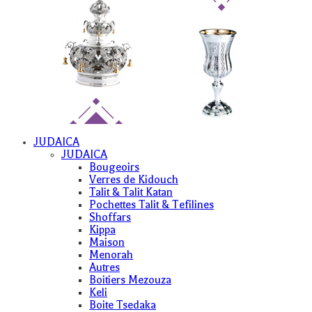
JUDAICA
JUDAICA
Bougeoirs
Verres de Kidouch
Talit & Talit Katan
Pochettes Talit & Tefilines
Shoffars
Kippa
Maison
Menorah
Autres
Boitiers Mezouza
Keli
Boite Tsedaka