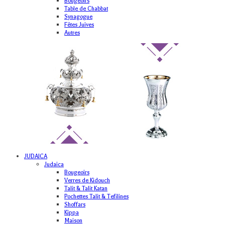
Bougeoirs
Table de Chabbat
Synagogue
Fêtes Juives
Autres
JUDAICA
Judaica
Bougeoirs
Verres de Kidouch
Talit & Talit Katan
Pochettes Talit & Tefilines
Shoffars
Kippa
Maison