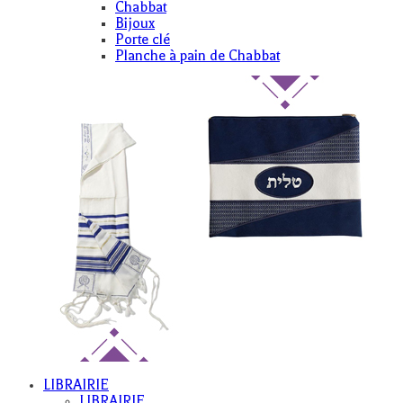
Chabbat
Bijoux
Porte clé
Planche à pain de Chabbat
LIBRAIRIE
LIBRAIRIE