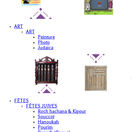
ART
ART
Peinture
Photo
Judaica
FÊTES
FÊTES JUIVES
Roch hachana & Kipour
Souccot
Hanoukah
Pourim