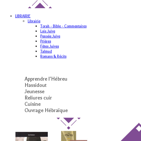
LIBRAIRIE
Librairie
Torah - Bible - Commentaires
Lois Juive
Pensée Juive
Prières
Fêtes Juives
Talmud
Romans & Récits
Apprendre l’Hébreu
Hassidout
Jeunesse
Reliures cuir
Cuisine
Ouvrage Hébraïque