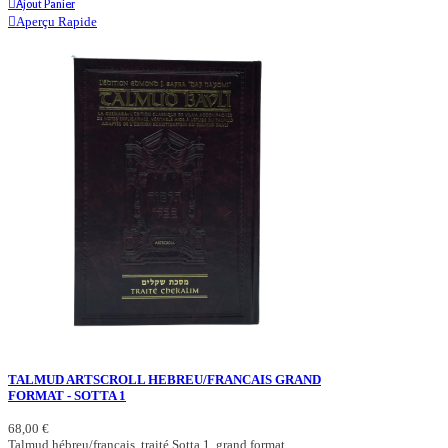
Ajout Panier
Aperçu Rapide
TALMUD ARTSCROLL HEBREU/FRANCAIS GRAND
FORMAT - SOTTA 1
68,00 €
Talmud hébreu/français, traité Sotta 1, grand format.