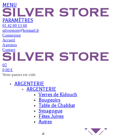
MENU
PARAMÈTRES
01 42 00 13 60
silverstore@hotmail.fr
Connexion
Accueil
A propos
Contact
0
0,00 €
Votre panier est vide.
ARGENTERIE
ARGENTERIE
Verres de Kidouch
Bougeoirs
Table de Chabbat
Synagogue
Fêtes Juives
Autres