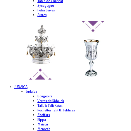
Table de Chabbat
Synagogue
Fêtes Juives
Autres
JUDAICA
Judaica
Bougeoirs
Verres de Kidouch
Talit & Talit Katan
Pochettes Talit & Tefilines
Shoffars
Kippa
Maison
Menorah