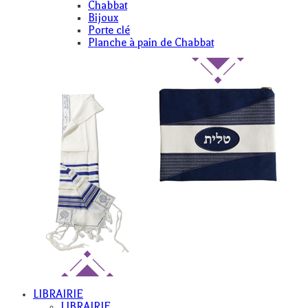
Chabbat
Bijoux
Porte clé
Planche à pain de Chabbat
LIBRAIRIE
LIBRAIRIE