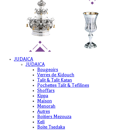
JUDAICA
JUDAICA
Bougeoirs
Verres de Kidouch
Talit & Talit Katan
Pochettes Talit & Tefilines
Shoffars
Kippa
Maison
Menorah
Autres
Boitiers Mezouza
Keli
Boite Tsedaka