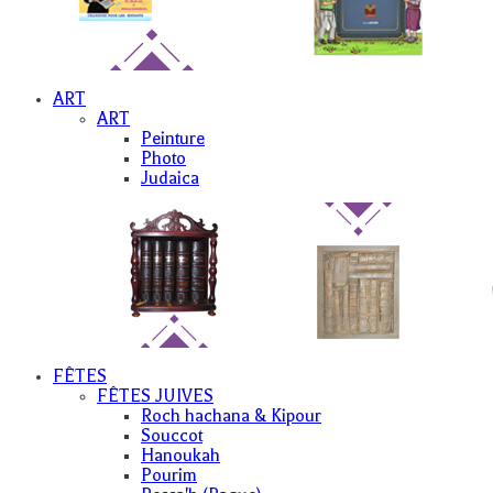
ART
ART
Peinture
Photo
Judaica
FÊTES
FÊTES JUIVES
Roch hachana & Kipour
Souccot
Hanoukah
Pourim