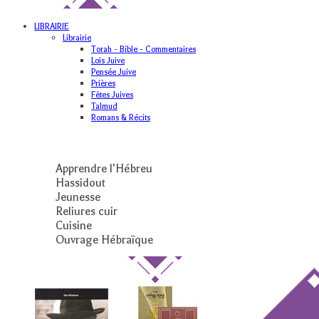
LIBRAIRIE
Librairie
Torah - Bible - Commentaires
Lois Juive
Pensée Juive
Prières
Fêtes Juives
Talmud
Romans & Récits
Apprendre l’Hébreu
Hassidout
Jeunesse
Reliures cuir
Cuisine
Ouvrage Hébraïque