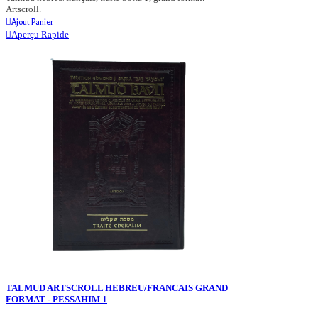
Artscroll.
Ajout Panier
Aperçu Rapide
TALMUD ARTSCROLL HEBREU/FRANCAIS GRAND
FORMAT - PESSAHIM 1