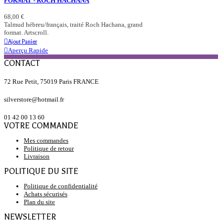
FORMAT - ROCH HACHANA
68,00 €
Talmud hébreu/français, traité Roch Hachana, grand
format. Artscroll.
Ajout Panier
Aperçu Rapide
CONTACT
72 Rue Petit, 75019 Paris FRANCE
silverstore@hotmail.fr
01 42 00 13 60
VOTRE COMMANDE
Mes commandes
Politique de retour
Livraison
POLITIQUE DU SITE
Politique de confidentialité
Achats sécurisés
Plan du site
NEWSLETTER