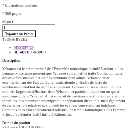
* illustrations couleurs
* 508 pages
69,00 €
Ajouter Au Panier
TSDRAHIYEB2
DESCRIPTION
DÉTAILS DU PRODUIT
Description
Yebamot est le premier traité de l’Ensemble talmudique intitulé Nachim, « Les
Femmes ». Certains pensent que Yebamot suit en fait le traité Guitin, qui traite
des divorces, mais cela n’est pas communément admis. Yebamot traite
essentiellement des lois du lévirat, mais aborde et étudie de facto de
nombreuses halakhot du mariage en général. De nombreuses autres situations
sont très largement débattues dans Yebamot, et parfois uniquement ou quasi
uniquement dans Yebamot. Ainsi en est-il de certaines spécificités des relations
interdites, des circonstances exigeant une séparation du couple, mais également
de certaines lois relatives aux prosélytes et à leur conversion au judaïsme.
Certaines de ces lois parcourent d’ailleurs l’ensemble talmudique « Les Femmes
», jusqu’au dernier Traité intitulé Kidouchin.
Détails du produit
Référence
TSDRAHIYEB2