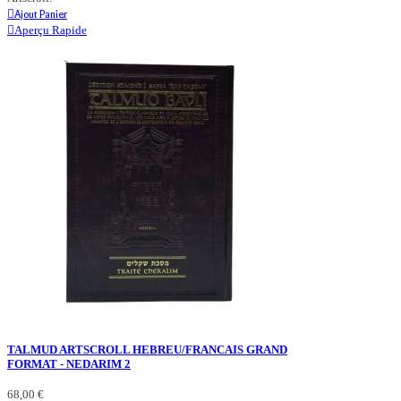
Ajout Panier
Aperçu Rapide
TALMUD ARTSCROLL HEBREU/FRANCAIS GRAND
FORMAT - NEDARIM 2
68,00 €