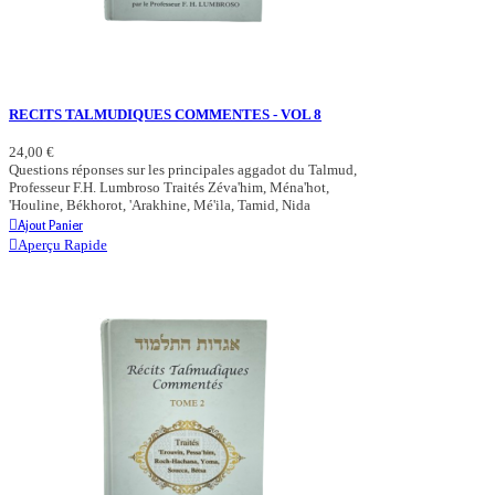
RECITS TALMUDIQUES COMMENTES - VOL 8
24,00 €
Questions réponses sur les principales aggadot du Talmud,
Professeur F.H. Lumbroso Traités Zéva'him, Ména'hot,
'Houline, Békhorot, 'Arakhine, Mé'ila, Tamid, Nida
Ajout Panier
Aperçu Rapide