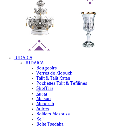
JUDAICA
JUDAICA
Bougeoirs
Verres de Kidouch
Talit & Talit Katan
Pochettes Talit & Tefilines
Shoffars
Kippa
Maison
Menorah
Autres
Boitiers Mezouza
Keli
Boite Tsedaka