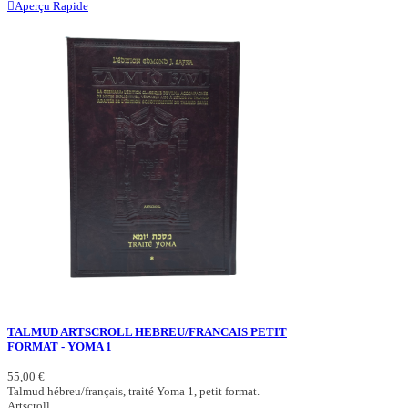
Aperçu Rapide
TALMUD ARTSCROLL HEBREU/FRANCAIS PETIT
FORMAT - YOMA 1
55,00 €
Talmud hébreu/français, traité Yoma 1, petit format.
Artscroll.