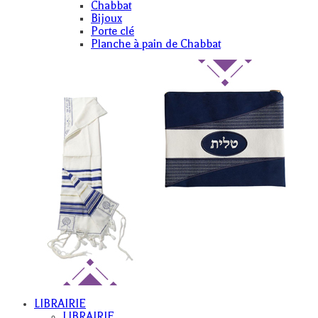
Chabbat
Bijoux
Porte clé
Planche à pain de Chabbat
LIBRAIRIE
LIBRAIRIE