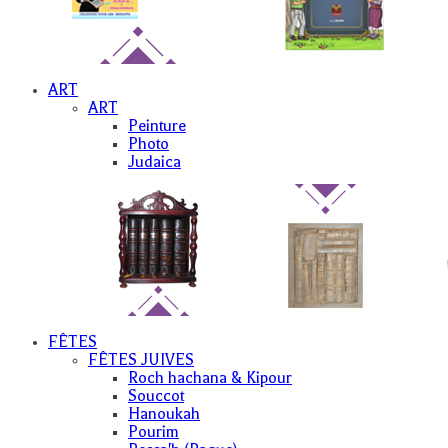
ART
ART
Peinture
Photo
Judaica
FÊTES
FÊTES JUIVES
Roch hachana & Kipour
Souccot
Hanoukah
Pourim