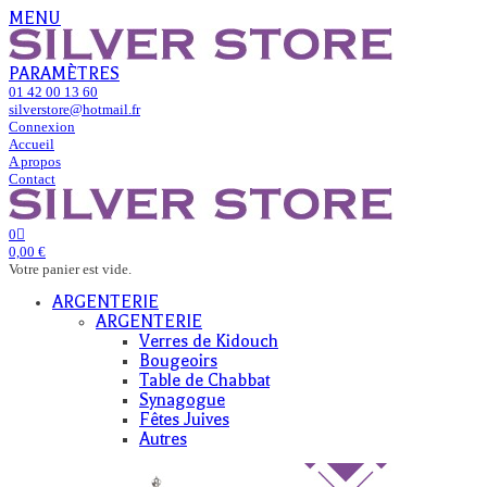
MENU
PARAMÈTRES
01 42 00 13 60
silverstore@hotmail.fr
Connexion
Accueil
A propos
Contact
0
0,00 €
Votre panier est vide.
ARGENTERIE
ARGENTERIE
Verres de Kidouch
Bougeoirs
Table de Chabbat
Synagogue
Fêtes Juives
Autres