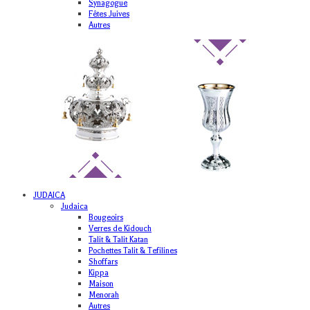
Synagogue
Fêtes Juives
Autres
JUDAICA
Judaica
Bougeoirs
Verres de Kidouch
Talit & Talit Katan
Pochettes Talit & Tefilines
Shoffars
Kippa
Maison
Menorah
Autres