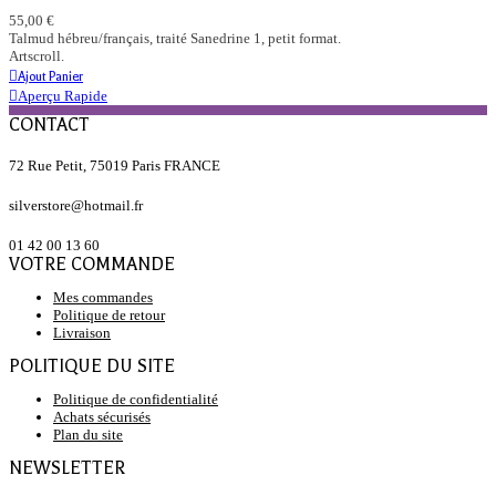
55,00 €
Talmud hébreu/français, traité Sanedrine 1, petit format.
Artscroll.
Ajout Panier
Aperçu Rapide
CONTACT
72 Rue Petit, 75019 Paris FRANCE
silverstore@hotmail.fr
01 42 00 13 60
VOTRE COMMANDE
Mes commandes
Politique de retour
Livraison
POLITIQUE DU SITE
Politique de confidentialité
Achats sécurisés
Plan du site
NEWSLETTER