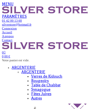
MENU
PARAMÈTRES
01 42 00 13 60
silverstore@hotmail.fr
Connexion
Accueil
A propos
Contact
0
0,00 €
Votre panier est vide.
ARGENTERIE
ARGENTERIE
Verres de Kidouch
Bougeoirs
Table de Chabbat
Synagogue
Fêtes Juives
Autres