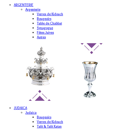
ARGENTERIE
Argenterie
Verres de Kidouch
Bougeoirs
Table de Chabbat
Synagogue
Fêtes Juives
Autres
JUDAICA
Judaica
Bougeoirs
Verres de Kidouch
Talit & Talit Katan