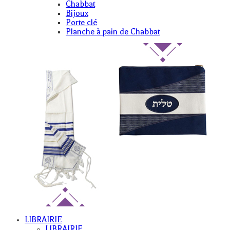
Chabbat
Bijoux
Porte clé
Planche à pain de Chabbat
LIBRAIRIE
LIBRAIRIE