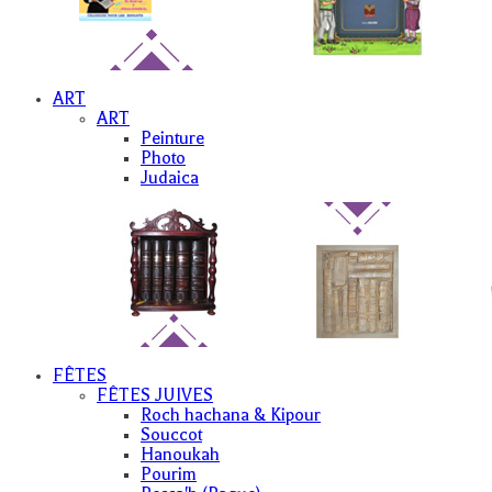
ART
ART
Peinture
Photo
Judaica
FÊTES
FÊTES JUIVES
Roch hachana & Kipour
Souccot
Hanoukah
Pourim