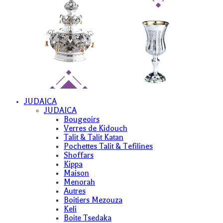
JUDAICA
JUDAICA
Bougeoirs
Verres de Kidouch
Talit & Talit Katan
Pochettes Talit & Tefilines
Shoffars
Kippa
Maison
Menorah
Autres
Boitiers Mezouza
Keli
Boite Tsedaka