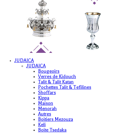
JUDAICA
JUDAICA
Bougeoirs
Verres de Kidouch
Talit & Talit Katan
Pochettes Talit & Tefilines
Shoffars
Kippa
Maison
Menorah
Autres
Boitiers Mezouza
Keli
Boite Tsedaka