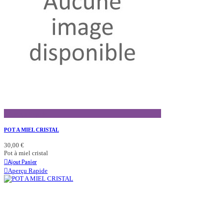
Aperçu Rapide
POT A MIEL CRISTAL
30,00 €
Pot à miel cristal
Ajout Panier
Aperçu Rapide