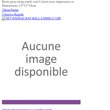
Boite pour etrog simili cuir Coloris noir, impression or
Dimensions 13*15*18cm
Ajout Panier
Aperçu Rapide
Aperçu Rapide