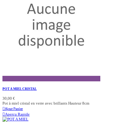
Aperçu Rapide
POT A MIEL CRISTAL
30,00 €
Pot à miel cristal en verre avec brillants Hauteur 8cm
Ajout Panier
Aperçu Rapide