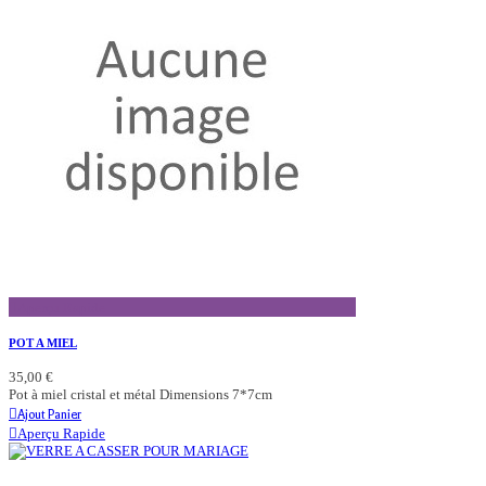
Aperçu Rapide
POT A MIEL
35,00 €
Pot à miel cristal et métal Dimensions 7*7cm
Ajout Panier
Aperçu Rapide