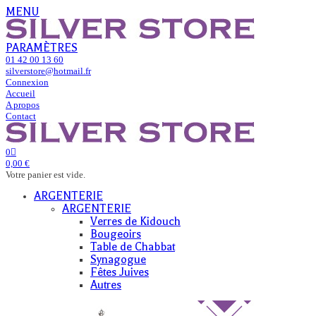
MENU
PARAMÈTRES
01 42 00 13 60
silverstore@hotmail.fr
Connexion
Accueil
A propos
Contact
0
0,00 €
Votre panier est vide.
ARGENTERIE
ARGENTERIE
Verres de Kidouch
Bougeoirs
Table de Chabbat
Synagogue
Fêtes Juives
Autres