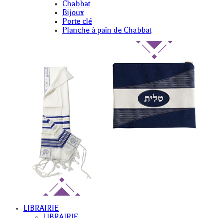
Chabbat
Bijoux
Porte clé
Planche à pain de Chabbat
LIBRAIRIE
LIBRAIRIE