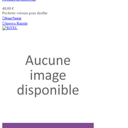
49,00 €
Pochette velours pour shoffar
Ajout Panier
Aperçu Rapide
Aperçu Rapide