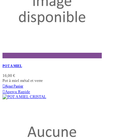
Aperçu Rapide
POT A MIEL
16,00 €
Pot à miel métal et verre
Ajout Panier
Aperçu Rapide