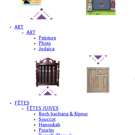
ART
ART
Peinture
Photo
Judaica
FÊTES
FÊTES JUIVES
Roch hachana & Kipour
Souccot
Hanoukah
Pourim