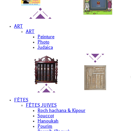
ART
ART
Peinture
Photo
Judaica
FÊTES
FÊTES JUIVES
Roch hachana & Kipour
Souccot
Hanoukah
Pourim