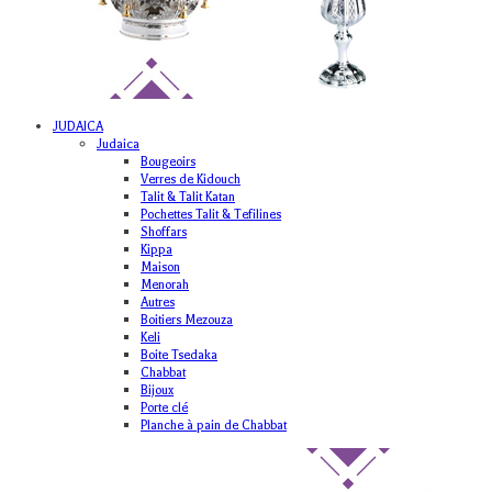
JUDAICA
Judaica
Bougeoirs
Verres de Kidouch
Talit & Talit Katan
Pochettes Talit & Tefilines
Shoffars
Kippa
Maison
Menorah
Autres
Boitiers Mezouza
Keli
Boite Tsedaka
Chabbat
Bijoux
Porte clé
Planche à pain de Chabbat