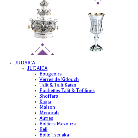
JUDAICA
JUDAICA
Bougeoirs
Verres de Kidouch
Talit & Talit Katan
Pochettes Talit & Tefilines
Shoffars
Kippa
Maison
Menorah
Autres
Boitiers Mezouza
Keli
Boite Tsedaka