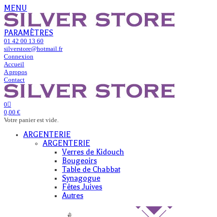
MENU
PARAMÈTRES
01 42 00 13 60
silverstore@hotmail.fr
Connexion
Accueil
A propos
Contact
0
0,00 €
Votre panier est vide.
ARGENTERIE
ARGENTERIE
Verres de Kidouch
Bougeoirs
Table de Chabbat
Synagogue
Fêtes Juives
Autres