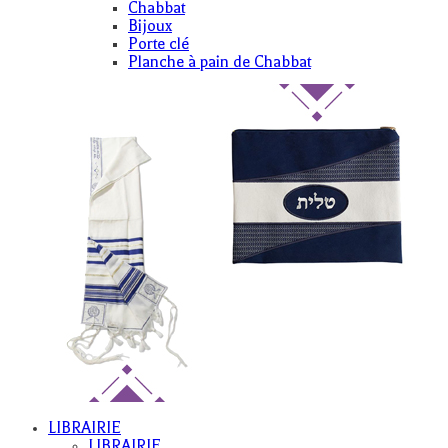
Chabbat
Bijoux
Porte clé
Planche à pain de Chabbat
LIBRAIRIE
LIBRAIRIE