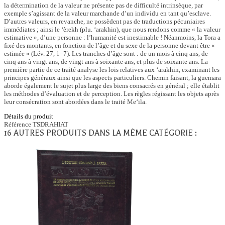
la détermination de la valeur ne présente pas de difficulté intrinsèque, par
exemple s’agissant de la valeur marchande d’un individu en tant qu’esclave.
D’autres valeurs, en revanche, ne possèdent pas de traductions pécuniaires
immédiates ; ainsi le ‘èrekh (plu. ‘arakhin), que nous rendons comme « la valeur
estimative », d’une personne : l’humanité est inestimable ! Néanmoins, la Tora a
fixé des montants, en fonction de l’âge et du sexe de la personne devant être «
estimée » (Lév. 27, 1–7). Les tranches d’âge sont : de un mois à cinq ans, de
cinq ans à vingt ans, de vingt ans à soixante ans, et plus de soixante ans. La
première partie de ce traité analyse les lois relatives aux ‘arakhin, examinant les
principes généraux ainsi que les aspects particuliers. Chemin faisant, la guemara
aborde également le sujet plus large des biens consacrés en général ; elle établit
les méthodes d’évaluation et de perception. Les règles régissant les objets après
leur consécration sont abordées dans le traité Me‘ila.
Détails du produit
Référence
TSDRAHIAT
16 AUTRES PRODUITS DANS LA MÊME CATÉGORIE :