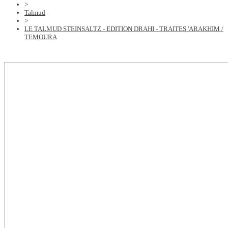
>
Talmud
>
LE TALMUD STEINSALTZ - EDITION DRAHI - TRAITES 'ARAKHIM /
TEMOURA