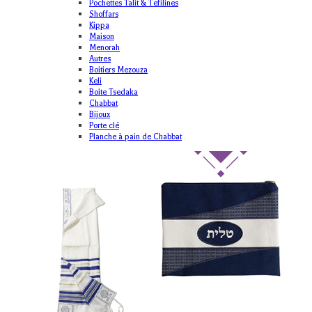
Pochettes Talit & Tefilines
Shoffars
Kippa
Maison
Menorah
Autres
Boitiers Mezouza
Keli
Boite Tsedaka
Chabbat
Bijoux
Porte clé
Planche à pain de Chabbat