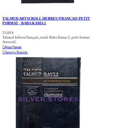
TALMUD ARTSCROLL HEBREU/FRANCAIS PETIT
FORMAT - BABA KAMA 2
55,00 €
Talmud hébreu/français, traité Baba Kama 2, petit format.
Artscroll.
Ajout Panier
Aperçu Rapide