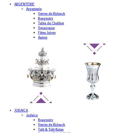
ARGENTERIE
Argenterie
Verres de Kidouch
Bougeoirs
Table de Chabbat
Synagogue
Fêtes Juives
Autres
JUDAICA
Judaica
Bougeoirs
Verres de Kidouch
Talit & Talit Katan