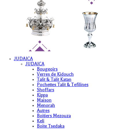
JUDAICA
JUDAICA
Bougeoirs
Verres de Kidouch
Talit & Talit Katan
Pochettes Talit & Tefilines
Shoffars
Kippa
Maison
Menorah
Autres
Boitiers Mezouza
Keli
Boite Tsedaka