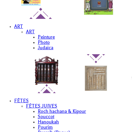
ART
ART
Peinture
Photo
Judaica
FÊTES
FÊTES JUIVES
Roch hachana & Kipour
Souccot
Hanoukah
Pourim