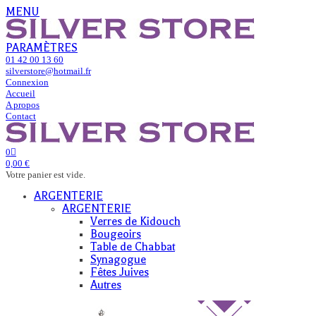
MENU
PARAMÈTRES
01 42 00 13 60
silverstore@hotmail.fr
Connexion
Accueil
A propos
Contact
0
0,00 €
Votre panier est vide.
ARGENTERIE
ARGENTERIE
Verres de Kidouch
Bougeoirs
Table de Chabbat
Synagogue
Fêtes Juives
Autres