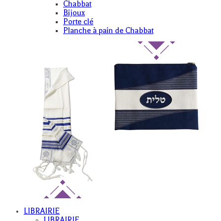
Chabbat
Bijoux
Porte clé
Planche à pain de Chabbat
LIBRAIRIE
LIBRAIRIE