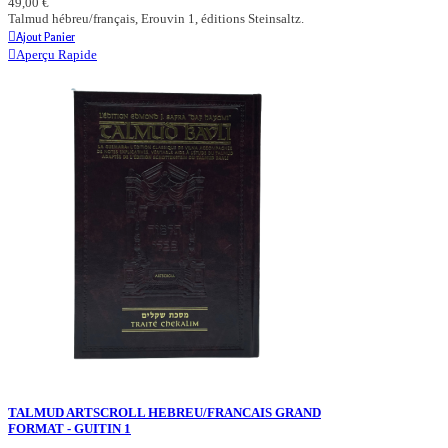
49,00 €
Talmud hébreu/français, Erouvin 1, éditions Steinsaltz.
Ajout Panier
Aperçu Rapide
TALMUD ARTSCROLL HEBREU/FRANCAIS GRAND
FORMAT - GUITIN 1